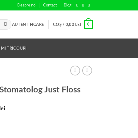
Despre noi
Contact
Blog
0
AUTENTIFICARE
COȘ /
0,00
LEI
IMI TRICOURI
Stomatolog Just Floss
lei