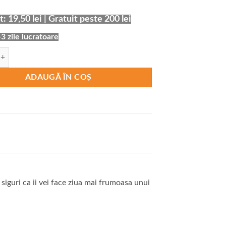
: 19,50 lei | Gratuit peste 200 lei
-3 zile lucratoare
ana Stomatolog Just Floss
ADAUGĂ ÎN COȘ
siguri ca ii vei face ziua mai frumoasa unui