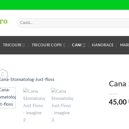
Caută
după:
TRICOURI
TRICOURI COPII
CANI
HANORACE
MAR
Cana 
Add to
Wishlist
45,00