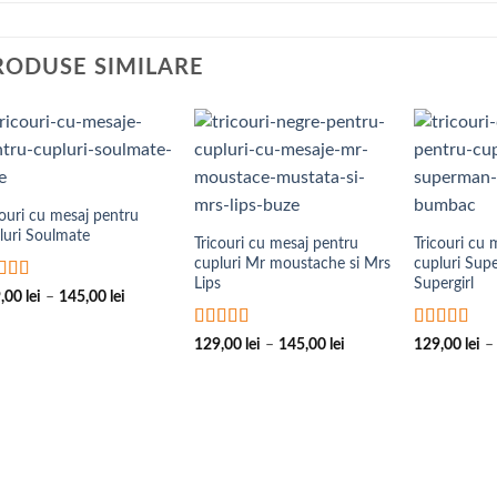
RODUSE SIMILARE
Add to
Add to
Wishlist
Wishlist
couri cu mesaj pentru
luri Soulmate
Tricouri cu mesaj pentru
Tricouri cu 
cupluri Mr moustache si Mrs
cupluri Sup
Lips
Supergirl
luat la
5
Interval
9,00
lei
–
145,00
lei
 5
de
prețuri:
Evaluat la
5
Evaluat la
129,00 lei
Interval
129,00
lei
–
145,00
lei
129,00
lei
–
până
din 5
de
din 5
la
prețuri:
145,00 lei
129,00 lei
până
la
145,00 lei