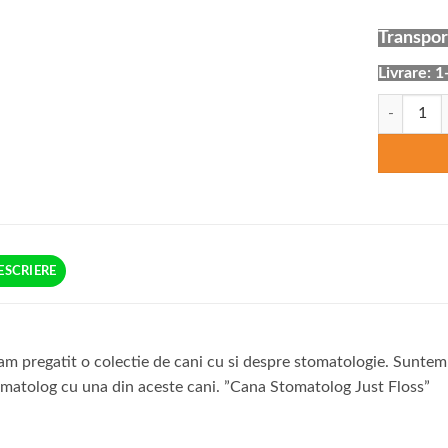
Transport
Livrare: 1
Cantitate C
ESCRIERE
am pregatit o colectie de cani cu si despre stomatologie. Suntem 
matolog cu una din aceste cani. ”Cana Stomatolog Just Floss”