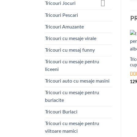
Tricouri Jocuri
Tricouri Pescari
P
Tricouri Amuzante
Tricouri cu mesaje virale
Tricouri cu mesaj funny
Tri
Tricouri cu mesaje pentru
cup
liceeni
Eva
Tricouri auto cu mesaje masini
12
din
Tricouri cu mesaje pentru
burlacite
Tricouri Burlaci
Tricouri cu mesaje pentru
viitoare mamici