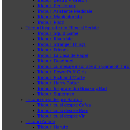
Tricouri pentru Profesori
Tricouri Pensionare
Tricouri Asistente Medicale
Tricouri Manichiurista
Tricouri Piloti
Tricouri inspirate din Filme si Seriale
Tricouri Squid Game
Tricouri Riverdale
Tricouri Stranger Things
Tricouri Friends
Tricouri La Casa de Papel
Tricouri Deadpool
Tricouri cu mesaje inspirate din Game of Thr
Tricouri PowerPuff Girls
Tricouri Rick and Morty
Tricouri Harry Potter
Tricouri Inspirate din Breaking Bad
Tricouri Superman
Tricouri cu si despre Bauturi
Tricouri cu si despre Cafea
Tricouri cu si despre Bere
Tricouri cu si despre Vin
Tricouri Anime
Tricouri Naruto