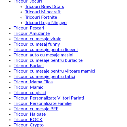
Tricouri Jocuri
Tricouri Brawl Stars
Tricouri Minecraft
Tricouri Fortnite
Tricouri Lego Ninjago
Tricouri Pescari
Tricouri Amuzante
Tricouri cu mesaje virale
Tricouri cu mesaj funny
Tricouri cu mesaje pentru liceeni
Tricouri auto cu mesaje masini
Tricouri cu mesaje pentru burlacite
Tricouri Burlaci
Tricouri cu mesaje pentru viitoare mamici
Tricouri cu mesaje pentru tatici
Tricouri Mama Fiica
Tricouri Mamici
Tricouri cu pisici
Tricouri Personalizate Viitori Parinti
Tricouri Personalizate Familie
Tricouri cu mesaje BFF
Tricouri Haioase
Tricouri ROCK
Tricouri Crypto