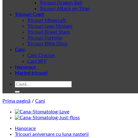
Tricouri Dragon Ball
Tricouri Attack on Titan
Tricouri Copii
Tricouri Minecraft
Tricouri Lego Ninjago
Tricouri Brawl Stars
Tricouri Fortnite
Tricouri Billie Eilish
Cani
Cani Craciun
Cani BFF
Hanorace
Marimi tricouri
Caută
după:
Prima pagină
/
Cani
Hanorace
Tricouri aniversare cu luna nasterii