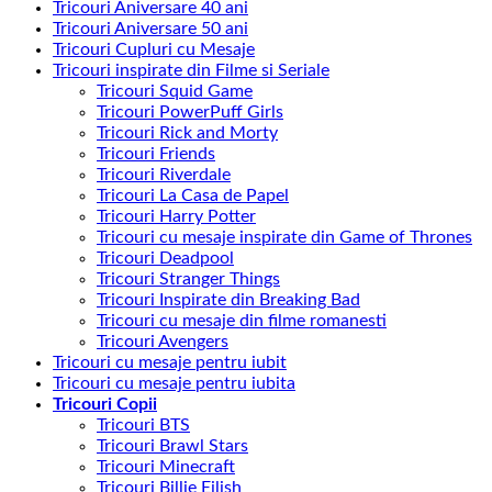
Tricouri Aniversare 40 ani
Tricouri Aniversare 50 ani
Tricouri Cupluri cu Mesaje
Tricouri inspirate din Filme si Seriale
Tricouri Squid Game
Tricouri PowerPuff Girls
Tricouri Rick and Morty
Tricouri Friends
Tricouri Riverdale
Tricouri La Casa de Papel
Tricouri Harry Potter
Tricouri cu mesaje inspirate din Game of Thrones
Tricouri Deadpool
Tricouri Stranger Things
Tricouri Inspirate din Breaking Bad
Tricouri cu mesaje din filme romanesti
Tricouri Avengers
Tricouri cu mesaje pentru iubit
Tricouri cu mesaje pentru iubita
Tricouri Copii
Tricouri BTS
Tricouri Brawl Stars
Tricouri Minecraft
Tricouri Billie Eilish