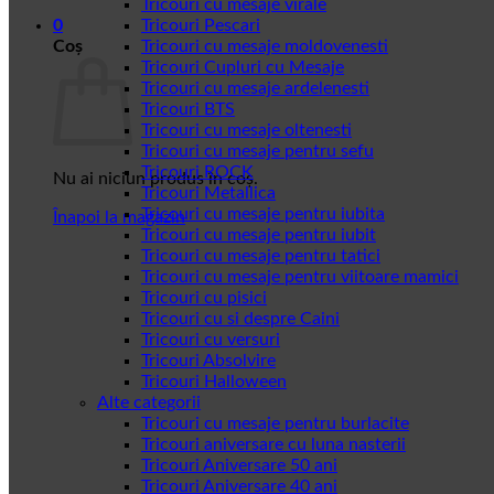
Tricouri cu mesaje virale
0
Tricouri Pescari
Coș
Tricouri cu mesaje moldovenesti
Tricouri Cupluri cu Mesaje
Tricouri cu mesaje ardelenesti
Tricouri BTS
Tricouri cu mesaje oltenesti
Tricouri cu mesaje pentru sefu
Tricouri ROCK
Nu ai niciun produs în coș.
Tricouri Metallica
Tricouri cu mesaje pentru iubita
Înapoi la magazin
Tricouri cu mesaje pentru iubit
Tricouri cu mesaje pentru tatici
Tricouri cu mesaje pentru viitoare mamici
Tricouri cu pisici
Tricouri cu si despre Caini
Tricouri cu versuri
Tricouri Absolvire
Tricouri Halloween
Alte categorii
Tricouri cu mesaje pentru burlacite
Tricouri aniversare cu luna nasterii
Tricouri Aniversare 50 ani
Tricouri Aniversare 40 ani