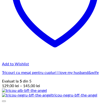
Add to Wishlist
Tricouri cu mesaj pentru cupluri I love my husband&wife
Evaluat la
5
din 5
Interval
129,00
lei
–
145,00
lei
de
prețuri:
129,00 lei
până
la