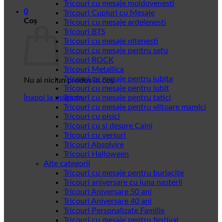
Tricouri cu mesaje moldovenesti
0
Tricouri Cupluri cu Mesaje
Coș
Tricouri cu mesaje ardelenesti
Tricouri BTS
Tricouri cu mesaje oltenesti
Tricouri cu mesaje pentru sefu
Tricouri ROCK
Tricouri Metallica
Tricouri cu mesaje pentru iubita
Nu ai niciun produs în coș.
Tricouri cu mesaje pentru iubit
Înapoi la magazin
Tricouri cu mesaje pentru tatici
Tricouri cu mesaje pentru viitoare mamici
Tricouri cu pisici
Tricouri cu si despre Caini
Tricouri cu versuri
Tricouri Absolvire
Tricouri Halloween
Alte categorii
Tricouri cu mesaje pentru burlacite
Tricouri aniversare cu luna nasterii
Tricouri Aniversare 50 ani
Tricouri Aniversare 40 ani
Tricouri Personalizate Familie
Tricouri cu mesaje pentru festival