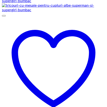
prețuri:
129,00 lei
până
la
145,00 lei