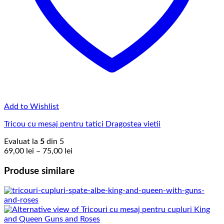
Add to Wishlist
Tricou cu mesaj pentru tatici Dragostea vietii
Evaluat la
5
din 5
Interval
69,00
lei
–
75,00
lei
de
prețuri:
Produse similare
69,00 lei
până
la
75,00 lei