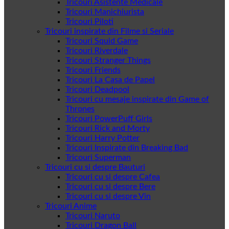
Tricouri Asistente Medicale
Tricouri Manichiurista
Tricouri Piloti
Tricouri inspirate din Filme si Seriale
Tricouri Squid Game
Tricouri Riverdale
Tricouri Stranger Things
Tricouri Friends
Tricouri La Casa de Papel
Tricouri Deadpool
Tricouri cu mesaje inspirate din Game of
Thrones
Tricouri PowerPuff Girls
Tricouri Rick and Morty
Tricouri Harry Potter
Tricouri Inspirate din Breaking Bad
Tricouri Superman
Tricouri cu si despre Bauturi
Tricouri cu si despre Cafea
Tricouri cu si despre Bere
Tricouri cu si despre Vin
Tricouri Anime
Tricouri Naruto
Tricouri Dragon Ball