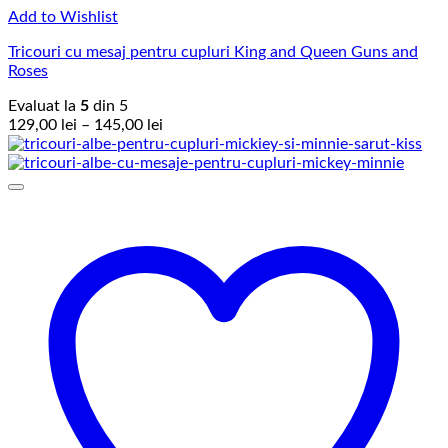
Add to Wishlist
Tricouri cu mesaj pentru cupluri King and Queen Guns and
Roses
Evaluat la
5
din 5
Interval
129,00
lei
–
145,00
lei
de
prețuri:
129,00 lei
până
la
145,00 lei