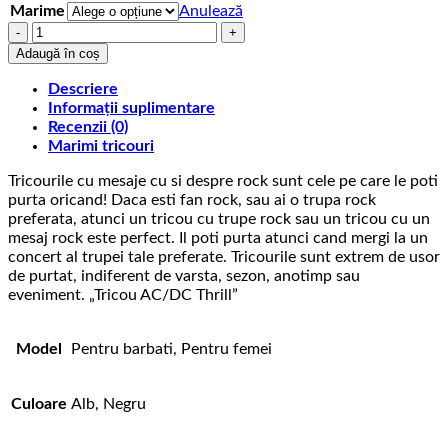
Marime
Anulează
Cantitate
Tricou
Adaugă în coș
AC/DC
Thrill
Descriere
Informații suplimentare
Recenzii (0)
Marimi tricouri
Tricourile cu mesaje cu si despre rock sunt cele pe care le poti
purta oricand! Daca esti fan rock, sau ai o trupa rock
preferata, atunci un tricou cu trupe rock sau un tricou cu un
mesaj rock este perfect. Il poti purta atunci cand mergi la un
concert al trupei tale preferate. Tricourile sunt extrem de usor
de purtat, indiferent de varsta, sezon, anotimp sau
eveniment. „Tricou AC/DC Thrill”
Model
Pentru barbati, Pentru femei
Culoare
Alb, Negru