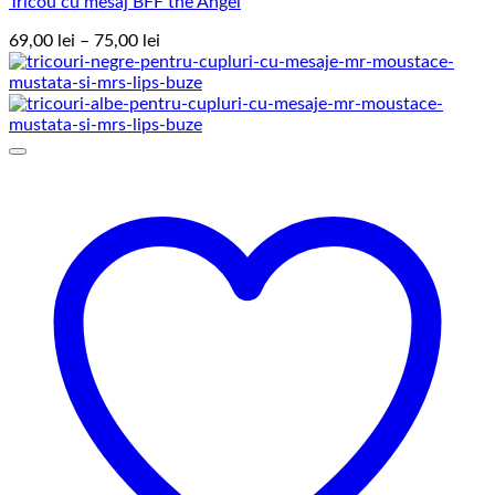
Tricou cu mesaj BFF the Angel
Interval
69,00
lei
–
75,00
lei
de
prețuri:
69,00 lei
până
la
75,00 lei