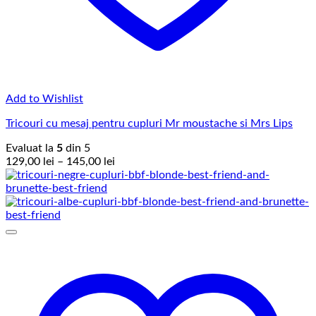
Add to Wishlist
Tricouri cu mesaj pentru cupluri Mr moustache si Mrs Lips
Evaluat la
5
din 5
Interval
129,00
lei
–
145,00
lei
de
prețuri:
129,00 lei
până
la
145,00 lei