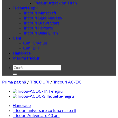
Tricouri Attack on Titan
Tricouri Copii
Tricouri Minecraft
Tricouri Lego Ninjago
Tricouri Brawl Stars
Tricouri Fortnite
Tricouri Billie Eilish
Cani
Cani Craciun
Cani BFF
Hanorace
Marimi tricouri
Caută
după:
Prima pagină
/
TRICOURI
/
Tricouri AC/DC
Hanorace
Tricouri aniversare cu luna nasterii
Tricouri Aniversare 40 ani