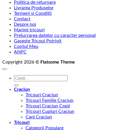
Politica de returnare
129,00 lei
Livrarea Produselor
până
Termeni si Conditii
la
Contact
145,00 lei
Despre noi
Marimi tricouri
Prelucrarea datelor cu caracter personal
Gaseste Tricoul Potrivit
Contul Meu
ANPC
Copyright 2026 ©
Flatsome Theme
Caută
după:
Craciun
Tricouri Craciun
Tricouri Familie Craciun
Tricouri Craciun Copii
Tricouri Cupluri Craciun
Cani Craciun
Tricouri
Categorii Populare