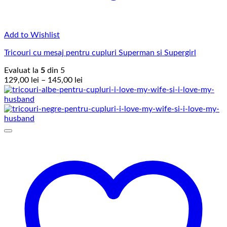
Add to Wishlist
Tricouri cu mesaj pentru cupluri Superman si Supergirl
Evaluat la
5
din 5
Interval
129,00
lei
–
145,00
lei
de
prețuri:
129,00 lei
până
la
145,00 lei