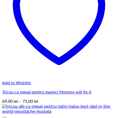
Add to Wishlist
Tricou cu mesaj pentru mamici Mommy will fix it
Interval
69,00
lei
–
75,00
lei
de
prețuri:
69,00 lei