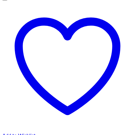
până
la
75,00 lei