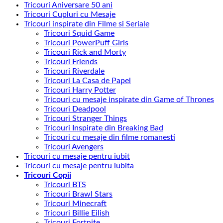
Tricouri Aniversare 50 ani
Tricouri Cupluri cu Mesaje
Tricouri inspirate din Filme si Seriale
Tricouri Squid Game
Tricouri PowerPuff Girls
Tricouri Rick and Morty
Tricouri Friends
Tricouri Riverdale
Tricouri La Casa de Papel
Tricouri Harry Potter
Tricouri cu mesaje inspirate din Game of Thrones
Tricouri Deadpool
Tricouri Stranger Things
Tricouri Inspirate din Breaking Bad
Tricouri cu mesaje din filme romanesti
Tricouri Avengers
Tricouri cu mesaje pentru iubit
Tricouri cu mesaje pentru iubita
Tricouri Copii
Tricouri BTS
Tricouri Brawl Stars
Tricouri Minecraft
Tricouri Billie Eilish
Tricouri Fortnite