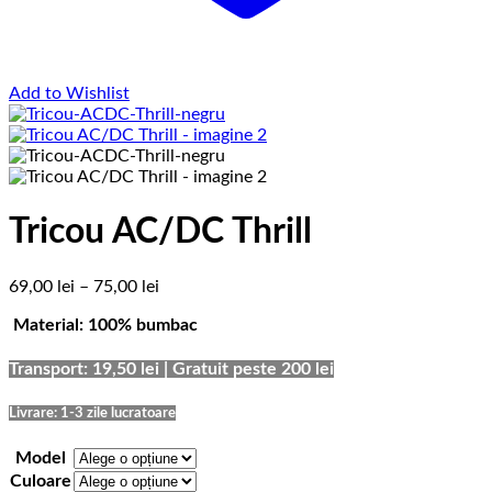
Add to Wishlist
Tricou AC/DC Thrill
Interval
69,00
lei
–
75,00
lei
de
Material: 100% bumbac
prețuri:
69,00 lei
până
Transport: 19,50 lei | Gratuit peste 200 lei
la
75,00 lei
Livrare: 1-3 zile lucratoare
Model
Culoare