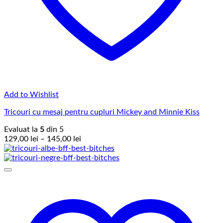
Add to Wishlist
Tricouri cu mesaj pentru cupluri Mickey and Minnie Kiss
Evaluat la
5
din 5
Interval
129,00
lei
–
145,00
lei
de
prețuri:
129,00 lei
până
la
145,00 lei