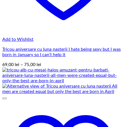
Add to Wishlist
Tricou aniversare cu luna nasterii I hate being sexy but I was
born in January so I can’t help it
Interval
69,00
lei
–
75,00
lei
de
prețuri:
69,00 lei
până
la
75,00 lei