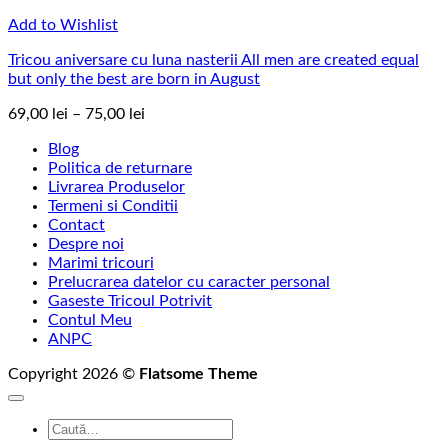
Add to Wishlist
Tricou aniversare cu luna nasterii All men are created equal
but only the best are born in August
Interval
69,00
lei
–
75,00
lei
de
Blog
prețuri:
Politica de returnare
69,00 lei
Livrarea Produselor
până
Termeni si Conditii
la
Contact
75,00 lei
Despre noi
Marimi tricouri
Prelucrarea datelor cu caracter personal
Gaseste Tricoul Potrivit
Contul Meu
ANPC
Copyright 2026 ©
Flatsome Theme
Caută
după: