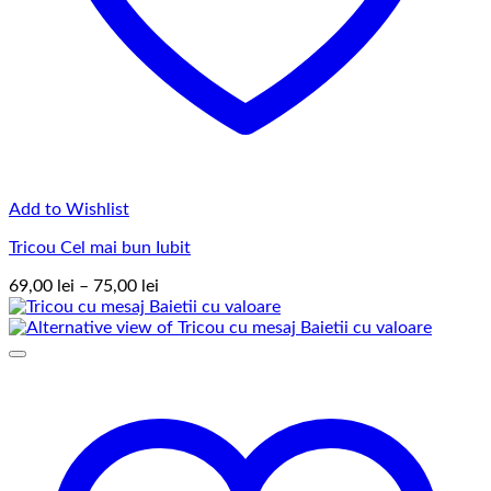
Add to Wishlist
Tricou Cel mai bun Iubit
Interval
69,00
lei
–
75,00
lei
de
prețuri:
69,00 lei
până
la
75,00 lei