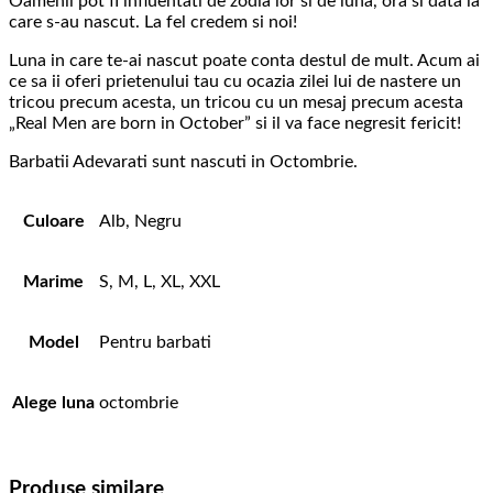
Oamenii pot fi influentati de zodia lor si de luna, ora si data la
men
care s-au nascut. La fel credem si noi!
are
born
Luna in care te-ai nascut poate conta destul de mult. Acum ai
in
ce sa ii oferi prietenului tau cu ocazia zilei lui de nastere un
October
tricou precum acesta, un tricou cu un mesaj precum acesta
„Real Men are born in October” si il va face negresit fericit!
Barbatii Adevarati sunt nascuti in Octombrie.
Culoare
Alb, Negru
Marime
S, M, L, XL, XXL
Model
Pentru barbati
Alege luna
octombrie
Produse similare