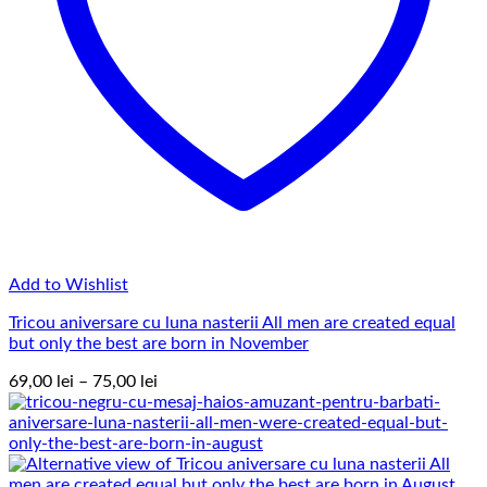
Add to Wishlist
Tricou aniversare cu luna nasterii All men are created equal
but only the best are born in November
Interval
69,00
lei
–
75,00
lei
de
prețuri:
69,00 lei
până
la