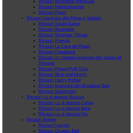
Tricouri Asistente Medicale
Tricouri Manichiurista
Tricouri Piloti
Tricouri inspirate din Filme si Seriale
Tricouri Squid Game
Tricouri Riverdale
Tricouri Stranger Things
Tricouri Friends
Tricouri La Casa de Papel
Tricouri Deadpool
Tricouri cu mesaje inspirate din Game of
Thrones
Tricouri PowerPuff Girls
Tricouri Rick and Morty
Tricouri Harry Potter
Tricouri Inspirate din Breaking Bad
Tricouri Superman
Tricouri cu si despre Bauturi
Tricouri cu si despre Cafea
Tricouri cu si despre Bere
Tricouri cu si despre Vin
Tricouri Anime
Tricouri Naruto
Tricouri Dragon Ball