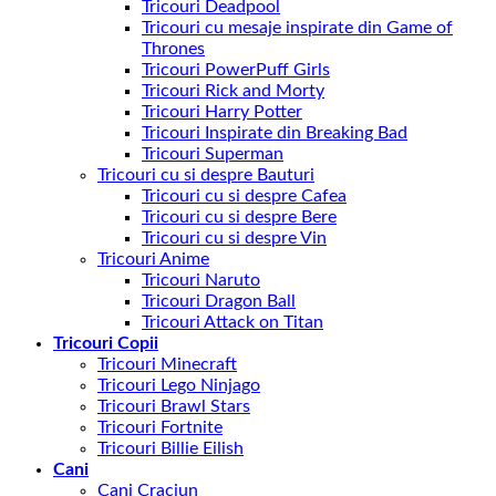
Tricouri Deadpool
Tricouri cu mesaje inspirate din Game of
Thrones
Tricouri PowerPuff Girls
Tricouri Rick and Morty
Tricouri Harry Potter
Tricouri Inspirate din Breaking Bad
Tricouri Superman
Tricouri cu si despre Bauturi
Tricouri cu si despre Cafea
Tricouri cu si despre Bere
Tricouri cu si despre Vin
Tricouri Anime
Tricouri Naruto
Tricouri Dragon Ball
Tricouri Attack on Titan
Tricouri Copii
Tricouri Minecraft
Tricouri Lego Ninjago
Tricouri Brawl Stars
Tricouri Fortnite
Tricouri Billie Eilish
Cani
Cani Craciun