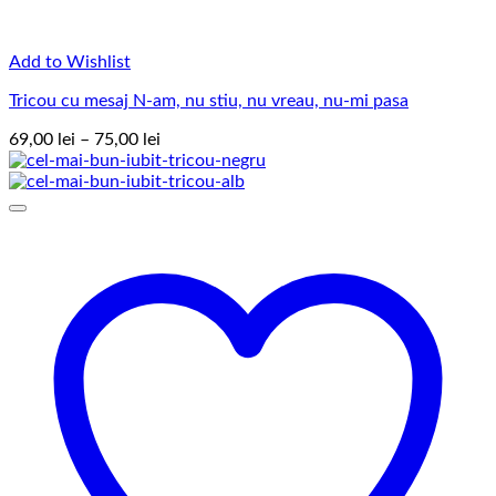
Add to Wishlist
Tricou cu mesaj N-am, nu stiu, nu vreau, nu-mi pasa
Interval
69,00
lei
–
75,00
lei
de
prețuri:
69,00 lei
până
la
75,00 lei