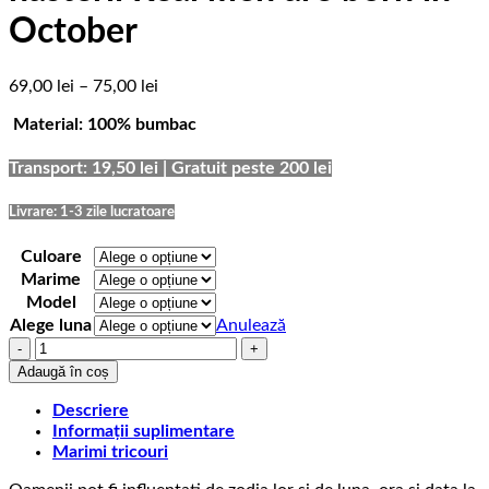
October
Interval
69,00
lei
–
75,00
lei
de
Material: 100% bumbac
prețuri:
69,00 lei
până
Transport: 19,50 lei | Gratuit peste 200 lei
la
75,00 lei
Livrare: 1-3 zile lucratoare
Culoare
Marime
Model
Alege luna
Anulează
Cantitate
Tricou
Adaugă în coș
aniversare
cu
Descriere
luna
Informații suplimentare
nasterii
Marimi tricouri
Real