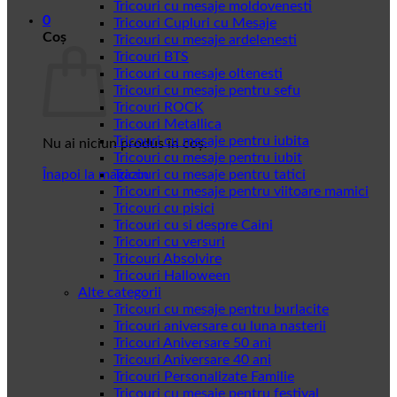
Tricouri cu mesaje moldovenesti
0
Tricouri Cupluri cu Mesaje
Coș
Tricouri cu mesaje ardelenesti
Tricouri BTS
Tricouri cu mesaje oltenesti
Tricouri cu mesaje pentru sefu
Tricouri ROCK
Tricouri Metallica
Tricouri cu mesaje pentru iubita
Nu ai niciun produs în coș.
Tricouri cu mesaje pentru iubit
Înapoi la magazin
Tricouri cu mesaje pentru tatici
Tricouri cu mesaje pentru viitoare mamici
Tricouri cu pisici
Tricouri cu si despre Caini
Tricouri cu versuri
Tricouri Absolvire
Tricouri Halloween
Alte categorii
Tricouri cu mesaje pentru burlacite
Tricouri aniversare cu luna nasterii
Tricouri Aniversare 50 ani
Tricouri Aniversare 40 ani
Tricouri Personalizate Familie
Tricouri cu mesaje pentru festival