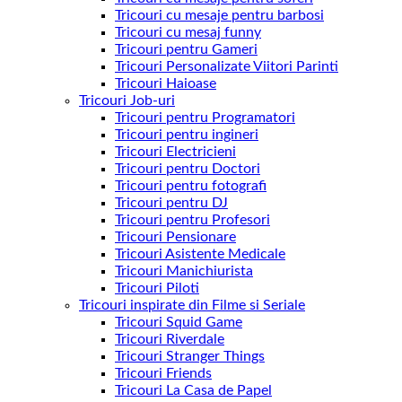
Tricouri cu mesaje pentru barbosi
Tricouri cu mesaj funny
Tricouri pentru Gameri
Tricouri Personalizate Viitori Parinti
Tricouri Haioase
Tricouri Job-uri
Tricouri pentru Programatori
Tricouri pentru ingineri
Tricouri Electricieni
Tricouri pentru Doctori
Tricouri pentru fotografi
Tricouri pentru DJ
Tricouri pentru Profesori
Tricouri Pensionare
Tricouri Asistente Medicale
Tricouri Manichiurista
Tricouri Piloti
Tricouri inspirate din Filme si Seriale
Tricouri Squid Game
Tricouri Riverdale
Tricouri Stranger Things
Tricouri Friends
Tricouri La Casa de Papel