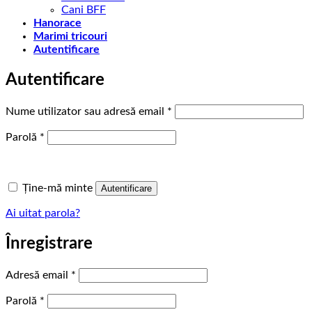
Cani BFF
Hanorace
Marimi tricouri
Autentificare
Autentificare
Obligatoriu
Nume utilizator sau adresă email
*
Obligatoriu
Parolă
*
Ține-mă minte
Autentificare
Ai uitat parola?
Înregistrare
Obligatoriu
Adresă email
*
Obligatoriu
Parolă
*