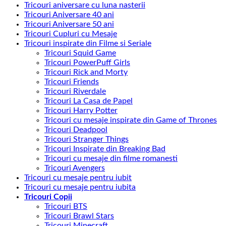
Tricouri aniversare cu luna nasterii
Tricouri Aniversare 40 ani
Tricouri Aniversare 50 ani
Tricouri Cupluri cu Mesaje
Tricouri inspirate din Filme si Seriale
Tricouri Squid Game
Tricouri PowerPuff Girls
Tricouri Rick and Morty
Tricouri Friends
Tricouri Riverdale
Tricouri La Casa de Papel
Tricouri Harry Potter
Tricouri cu mesaje inspirate din Game of Thrones
Tricouri Deadpool
Tricouri Stranger Things
Tricouri Inspirate din Breaking Bad
Tricouri cu mesaje din filme romanesti
Tricouri Avengers
Tricouri cu mesaje pentru iubit
Tricouri cu mesaje pentru iubita
Tricouri Copii
Tricouri BTS
Tricouri Brawl Stars
Tricouri Minecraft