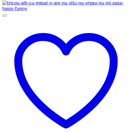
de
prețuri:
69,00 lei
până
la
75,00 lei