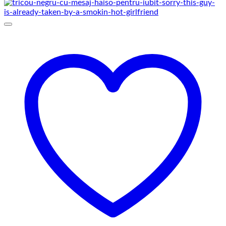
69,00 lei
până
la
75,00 lei