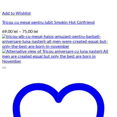
Add to Wishlist
Tricou cu mesaj pentru iubit Smokin Hot Girlfriend
Interval
69,00
lei
–
75,00
lei
de
prețuri:
69,00 lei
până
la
75,00 lei