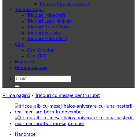
Tricouri Attack on Titan
Tricouri Copii
Tricouri Minecraft
Tricouri Lego Ninjago
Tricouri Brawl Stars
Tricouri Fortnite
Tricouri Billie Eilish
Cani
Cani Craciun
Cani BFF
Hanorace
Marimi tricouri
Caută
după:
Prima pagină
/
Tricouri cu mesaje pentru iubit
Hanorace