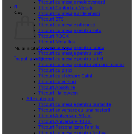
Tricouri cu mesaje moldovenesti
0
Tricouri Cupluri cu Mesaje
Coș
Tricouri cu mesaje ardelenesti
Tricouri BTS
Tricouri cu mesaje oltenesti
Tricouri cu mesaje pentru sefu
Tricouri ROCK
Tricouri Metallica
Tricouri cu mesaje pentru iubita
Nu ai niciun produs în coș.
Tricouri cu mesaje pentru iubit
Înapoi la magazin
Tricouri cu mesaje pentru tatici
Tricouri cu mesaje pentru viitoare mamici
Tricouri cu pisici
Tricouri cu si despre Caini
Tricouri cu versuri
Tricouri Absolvire
Tricouri Halloween
Alte categorii
Tricouri cu mesaje pentru burlacite
Tricouri aniversare cu luna nasterii
Tricouri Aniversare 50 ani
Tricouri Aniversare 40 ani
Tricouri Personalizate Familie
Tricouri cu mesaje pentru festival