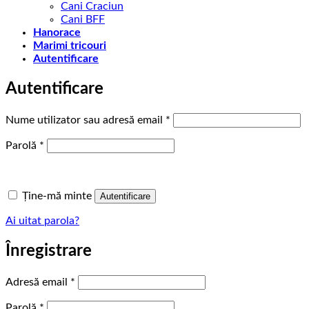
Cani Craciun
Cani BFF
Hanorace
Marimi tricouri
Autentificare
Autentificare
Obligatoriu
Nume utilizator sau adresă email
*
Obligatoriu
Parolă
*
Ține-mă minte
Autentificare
Ai uitat parola?
Înregistrare
Obligatoriu
Adresă email
*
Obligatoriu
Parolă
*