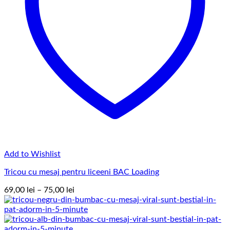
Add to Wishlist
Tricou cu mesaj pentru liceeni BAC Loading
Interval
69,00
lei
–
75,00
lei
de
prețuri:
69,00 lei
până