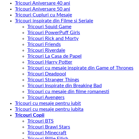
Tricouri Aniversare 40 ani
Tricouri Aniversare 50 ani
Tricouri Cupluri cu Mesaje
Tricouri inspirate din Filme si Seriale
Tricouri Squid Game
Tricouri PowerPuff Girls
Tricouri Rick and Morty
Tricouri Friends
Tricouri Riverdale
Tricouri La Casa de Papel
Tricouri Harry Potter
Tricouri cu mesaje inspirate din Game of Thrones
Tricouri Deadpool
Tricouri Stranger Things
Tricouri Inspirate din Breaking Bad
Tricouri cu mesaje din filme romanesti
Tricouri Avengers
Tricouri cu mesaje pentru iubit
Tricouri cu mesaje pentru iubita
Tricouri Copii
Tricouri BTS
Tricouri Brawl Stars
Tricouri Minecraft
Tricouri Billie Eilish