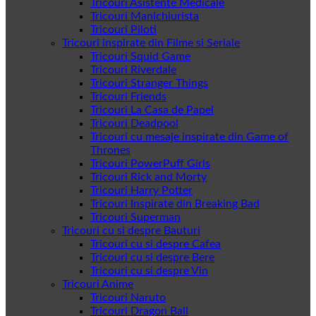
Tricouri Asistente Medicale
Tricouri Manichiurista
Tricouri Piloti
Tricouri inspirate din Filme si Seriale
Tricouri Squid Game
Tricouri Riverdale
Tricouri Stranger Things
Tricouri Friends
Tricouri La Casa de Papel
Tricouri Deadpool
Tricouri cu mesaje inspirate din Game of
Thrones
Tricouri PowerPuff Girls
Tricouri Rick and Morty
Tricouri Harry Potter
Tricouri Inspirate din Breaking Bad
Tricouri Superman
Tricouri cu si despre Bauturi
Tricouri cu si despre Cafea
Tricouri cu si despre Bere
Tricouri cu si despre Vin
Tricouri Anime
Tricouri Naruto
Tricouri Dragon Ball