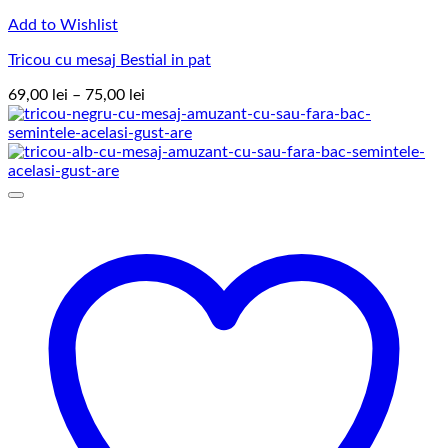
Add to Wishlist
Tricou cu mesaj Bestial in pat
Interval
69,00
lei
–
75,00
lei
de
prețuri:
69,00 lei
până
la
75,00 lei