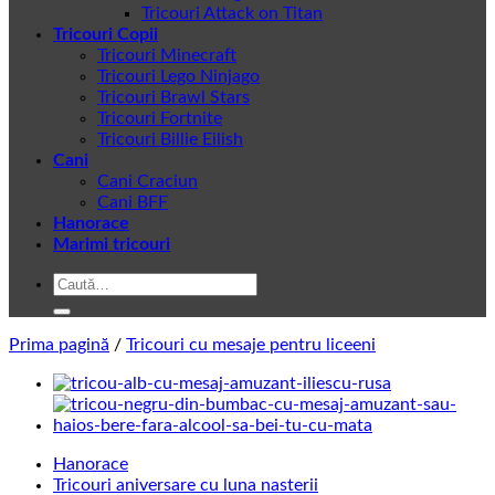
Tricouri Attack on Titan
Tricouri Copii
Tricouri Minecraft
Tricouri Lego Ninjago
Tricouri Brawl Stars
Tricouri Fortnite
Tricouri Billie Eilish
Cani
Cani Craciun
Cani BFF
Hanorace
Marimi tricouri
Caută
după:
Prima pagină
/
Tricouri cu mesaje pentru liceeni
Hanorace
Tricouri aniversare cu luna nasterii