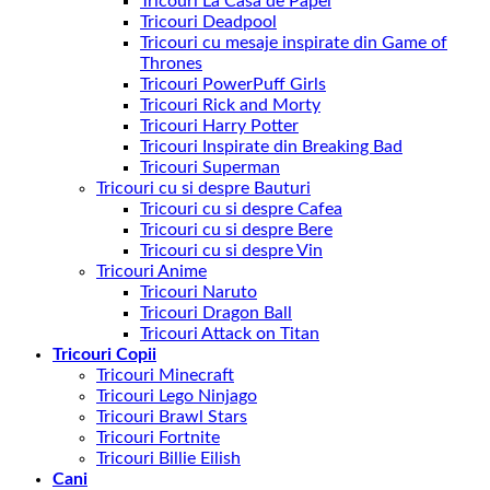
Tricouri La Casa de Papel
Tricouri Deadpool
Tricouri cu mesaje inspirate din Game of
Thrones
Tricouri PowerPuff Girls
Tricouri Rick and Morty
Tricouri Harry Potter
Tricouri Inspirate din Breaking Bad
Tricouri Superman
Tricouri cu si despre Bauturi
Tricouri cu si despre Cafea
Tricouri cu si despre Bere
Tricouri cu si despre Vin
Tricouri Anime
Tricouri Naruto
Tricouri Dragon Ball
Tricouri Attack on Titan
Tricouri Copii
Tricouri Minecraft
Tricouri Lego Ninjago
Tricouri Brawl Stars
Tricouri Fortnite
Tricouri Billie Eilish
Cani