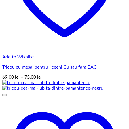
Add to Wishlist
Tricou cu mesaj pentru liceeni Cu sau fara BAC
Interval
69,00
lei
–
75,00
lei
de
prețuri:
69,00 lei
până
la
75,00 lei