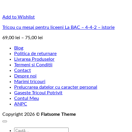
Add to Wishlist
Tricou cu mesaj pentru liceeni La BAC – 4-4-2 – istorie
Interval
69,00
lei
–
75,00
lei
de
Blog
prețuri:
Politica de returnare
69,00 lei
Livrarea Produselor
până
Termeni si Conditii
la
Contact
75,00 lei
Despre noi
Marimi tricouri
Prelucrarea datelor cu caracter personal
Gaseste Tricoul Potrivit
Contul Meu
ANPC
Copyright 2026 ©
Flatsome Theme
Caută