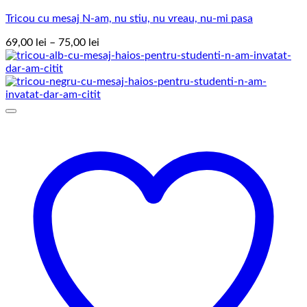
Tricou cu mesaj N-am, nu stiu, nu vreau, nu-mi pasa
Interval
69,00
lei
–
75,00
lei
de
prețuri:
69,00 lei
până
la
75,00 lei