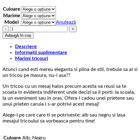
la
75,00 lei
Culoare
Marime
Model
Anulează
Cantitate
Tricou
Adaugă în coș
cu
mesaj
Descriere
Fancy
Informații suplimentare
as
Marimi tricouri
fuck
Atunci cand esti mereu eleganta si plina de stil, trebuie sa ai si
un tricou pe masura, nu-i asa??
Un tricou cu un mesaj haios precum acesta va reusi sa te
scoata in evidenta indiferent unde decizi sa il porti: la scoala,
la un eveniment sau in oras. Ofera-l cadou unei prietene sau
unui prieten caruia i s-ar potrivi acest mesaj!
Alege-l pe care care ti se potriveste: alb sau negru si lasa
mesajul tricoului sa vorbeasca pentru tine!
Culoare
Alb, Negru