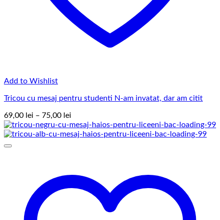
Add to Wishlist
Tricou cu mesaj pentru studenti N-am invatat, dar am citit
Interval
69,00
lei
–
75,00
lei
de
prețuri:
69,00 lei
până
la
75,00 lei