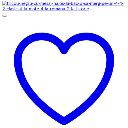
69,00 lei
până
la
75,00 lei