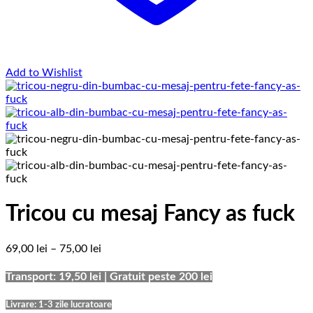
Add to Wishlist
Tricou cu mesaj Fancy as fuck
Interval
69,00
lei
–
75,00
lei
de
prețuri:
Transport: 19,50 lei | Gratuit peste 200 lei
69,00 lei
până
Livrare: 1-3 zile lucratoare