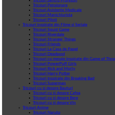
Tricouri pentru Profesori
Tricouri Pensionare
Tricouri Asistente Medicale
Tricouri Manichiurista
Tricouri Piloti
Tricouri inspirate din Filme si Seriale
Tricouri Squid Game
Tricouri Riverdale
Tricouri Stranger Things
Tricouri Friends
Tricouri La Casa de Papel
Tricouri Deadpool
Tricouri cu mesaje inspirate din Game of Thr
Tricouri PowerPuff Girls
Tricouri Rick and Morty
Tricouri Harry Potter
Tricouri Inspirate din Breaking Bad
Tricouri Superman
Tricouri cu si despre Bauturi
Tricouri cu si despre Cafea
Tricouri cu si despre Bere
Tricouri cu si despre Vin
Tricouri Anime
Tricouri Naruto