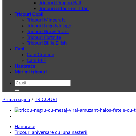
Tricouri Dragon Ball
Tricouri Attack on Titan
Tricouri Copii
Tricouri Minecraft
Tricouri Lego Ninjago
Tricouri Brawl Stars
Tricouri Fortnite
Tricouri Billie Eilish
Cani
Cani Craciun
Cani BFF
Hanorace
Marimi tricouri
Caută
după:
Prima pagină
/
TRICOURI
Hanorace
Tricouri aniversare cu luna nasterii