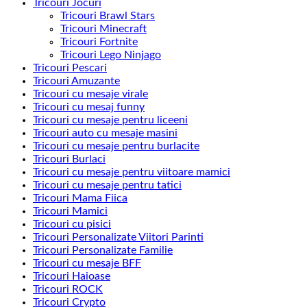
Tricouri Jocuri
Tricouri Brawl Stars
Tricouri Minecraft
Tricouri Fortnite
Tricouri Lego Ninjago
Tricouri Pescari
Tricouri Amuzante
Tricouri cu mesaje virale
Tricouri cu mesaj funny
Tricouri cu mesaje pentru liceeni
Tricouri auto cu mesaje masini
Tricouri cu mesaje pentru burlacite
Tricouri Burlaci
Tricouri cu mesaje pentru viitoare mamici
Tricouri cu mesaje pentru tatici
Tricouri Mama Fiica
Tricouri Mamici
Tricouri cu pisici
Tricouri Personalizate Viitori Parinti
Tricouri Personalizate Familie
Tricouri cu mesaje BFF
Tricouri Haioase
Tricouri ROCK
Tricouri Crypto