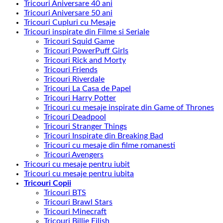
Tricouri Aniversare 40 ani
Tricouri Aniversare 50 ani
Tricouri Cupluri cu Mesaje
Tricouri inspirate din Filme si Seriale
Tricouri Squid Game
Tricouri PowerPuff Girls
Tricouri Rick and Morty
Tricouri Friends
Tricouri Riverdale
Tricouri La Casa de Papel
Tricouri Harry Potter
Tricouri cu mesaje inspirate din Game of Thrones
Tricouri Deadpool
Tricouri Stranger Things
Tricouri Inspirate din Breaking Bad
Tricouri cu mesaje din filme romanesti
Tricouri Avengers
Tricouri cu mesaje pentru iubit
Tricouri cu mesaje pentru iubita
Tricouri Copii
Tricouri BTS
Tricouri Brawl Stars
Tricouri Minecraft
Tricouri Billie Eilish