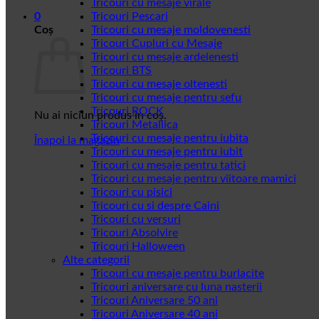
Tricouri cu mesaje virale
0
Tricouri Pescari
Coș
Tricouri cu mesaje moldovenesti
Tricouri Cupluri cu Mesaje
Tricouri cu mesaje ardelenesti
Tricouri BTS
Tricouri cu mesaje oltenesti
Tricouri cu mesaje pentru sefu
Tricouri ROCK
Nu ai niciun produs în coș.
Tricouri Metallica
Tricouri cu mesaje pentru iubita
Înapoi la magazin
Tricouri cu mesaje pentru iubit
Tricouri cu mesaje pentru tatici
Tricouri cu mesaje pentru viitoare mamici
Tricouri cu pisici
Tricouri cu si despre Caini
Tricouri cu versuri
Tricouri Absolvire
Tricouri Halloween
Alte categorii
Tricouri cu mesaje pentru burlacite
Tricouri aniversare cu luna nasterii
Tricouri Aniversare 50 ani
Tricouri Aniversare 40 ani