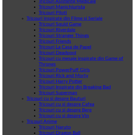
Tricouri Asistente Medicale
Tricouri Manichiurista
Tricouri Piloti
Tricouri inspirate din Filme si Seriale
Tricouri Squid Game
Tricouri Riverdale
Tricouri Stranger Things
Tricouri Friends
Tricouri La Casa de Papel
Tricouri Deadpool
Tricouri cu mesaje inspirate din Game of
Thrones
Tricouri PowerPuff Girls
Tricouri Rick and Morty
Tricouri Harry Potter
Tricouri Inspirate din Breaking Bad
Tricouri Superman
Tricouri cu si despre Bauturi
Tricouri cu si despre Cafea
Tricouri cu si despre Bere
Tricouri cu si despre Vin
Tricouri Anime
Tricouri Naruto
Tricouri Dragon Ball