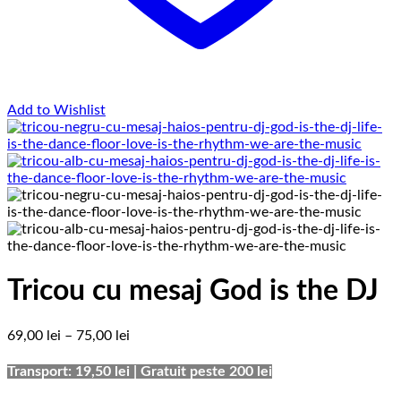
Add to Wishlist
Tricou cu mesaj God is the DJ
Interval
69,00
lei
–
75,00
lei
de
prețuri:
Transport: 19,50 lei | Gratuit peste 200 lei
69,00 lei