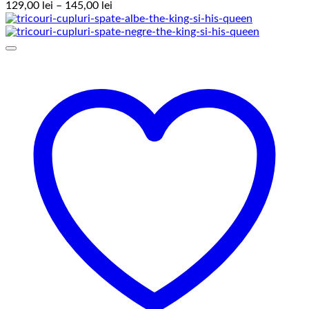
Interval
129,00
lei
–
145,00
lei
de
prețuri:
129,00 lei
până
la
145,00 lei