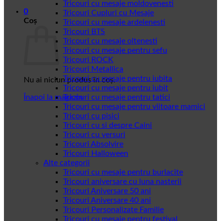
Tricouri cu mesaje moldovenesti
0
Tricouri Cupluri cu Mesaje
Coș
Tricouri cu mesaje ardelenesti
Tricouri BTS
Tricouri cu mesaje oltenesti
Tricouri cu mesaje pentru sefu
Tricouri ROCK
Tricouri Metallica
Tricouri cu mesaje pentru iubita
Nu ai niciun produs în coș.
Tricouri cu mesaje pentru iubit
Înapoi la magazin
Tricouri cu mesaje pentru tatici
Tricouri cu mesaje pentru viitoare mamici
Tricouri cu pisici
Tricouri cu si despre Caini
Tricouri cu versuri
Tricouri Absolvire
Tricouri Halloween
Alte categorii
Tricouri cu mesaje pentru burlacite
Tricouri aniversare cu luna nasterii
Tricouri Aniversare 50 ani
Tricouri Aniversare 40 ani
Tricouri Personalizate Familie
Tricouri cu mesaje pentru festival