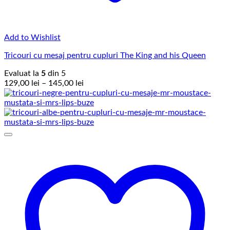
Add to Wishlist
Tricouri cu mesaj pentru cupluri The King and his Queen
Evaluat la
5
din 5
Interval
129,00
lei
–
145,00
lei
de
prețuri:
129,00 lei
până
la
145,00 lei