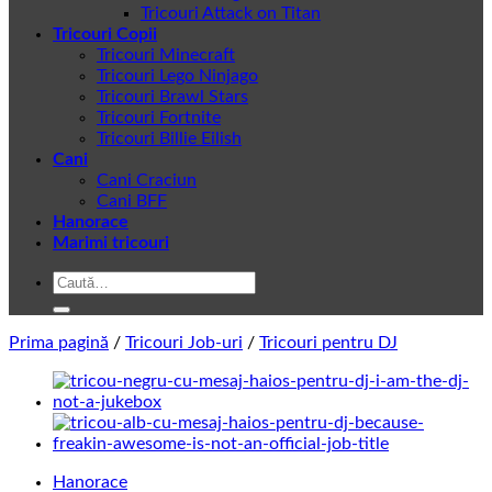
Tricouri Attack on Titan
Tricouri Copii
Tricouri Minecraft
Tricouri Lego Ninjago
Tricouri Brawl Stars
Tricouri Fortnite
Tricouri Billie Eilish
Cani
Cani Craciun
Cani BFF
Hanorace
Marimi tricouri
Caută
după:
Prima pagină
/
Tricouri Job-uri
/
Tricouri pentru DJ
Hanorace