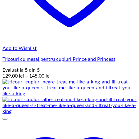
Add to Wishlist
Tricouri cu mesaj pentru cupluri Prince and Princess
Evaluat la
5
din 5
Interval
129,00
lei
–
145,00
lei
de
prețuri:
129,00 lei
până
la
145,00 lei