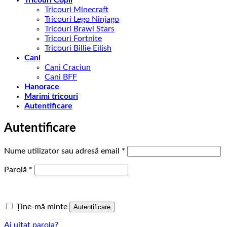
Tricouri Minecraft
Tricouri Lego Ninjago
Tricouri Brawl Stars
Tricouri Fortnite
Tricouri Billie Eilish
Cani
Cani Craciun
Cani BFF
Hanorace
Marimi tricouri
Autentificare
Autentificare
Obligatoriu
Nume utilizator sau adresă email
*
Obligatoriu
Parolă
*
Ține-mă minte
Autentificare
Ai uitat parola?