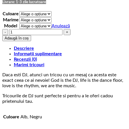
până
Livrare: 1-3 zile lucratoare
la
75,00 lei
Culoare
Marime
Model
Anulează
Cantitate
Tricou
Adaugă în coș
cu
mesaj
Descriere
God
Informații suplimentare
is
Recenzii (0)
the
Marimi tricouri
DJ
Daca esti DJ, atunci un tricou cu un mesaj ca acesta este
exact ceea ce ai nevoie! God is the DJ, life is the dance floor,
love is the rhythm, we are the music.
Tricourile de DJ sunt perfecte si pentru a le oferi cadou
prietenului tau.
Culoare
Alb, Negru