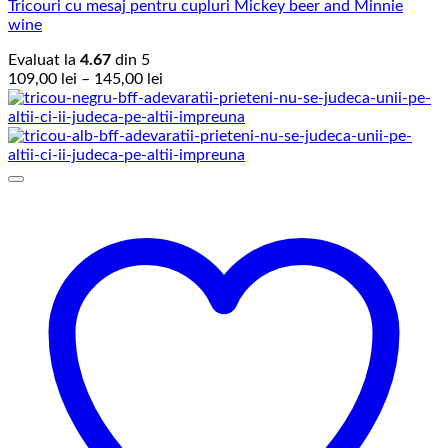
Tricouri cu mesaj pentru cupluri Mickey beer and Minnie
wine
Evaluat la
4.67
din 5
Interval
109,00
lei
–
145,00
lei
de
prețuri:
109,00 lei
până
la
145,00 lei