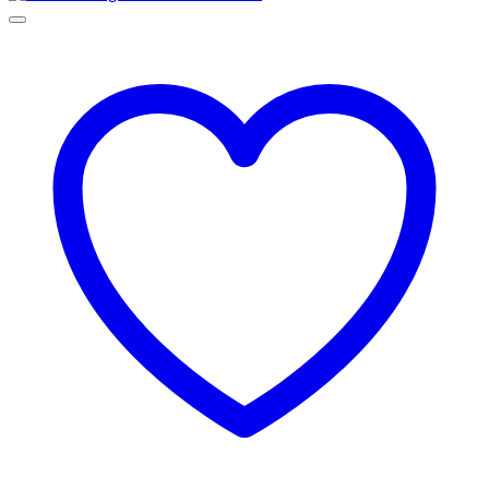
129,00 lei
până
la
145,00 lei