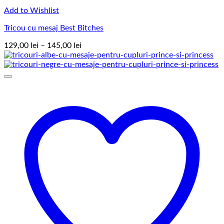
Add to Wishlist
Tricou cu mesaj Best Bitches
Interval
129,00
lei
–
145,00
lei
de
prețuri:
129,00 lei
până
la
145,00 lei