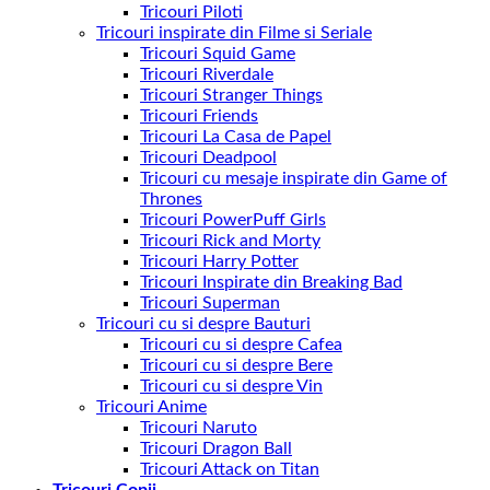
Tricouri Piloti
Tricouri inspirate din Filme si Seriale
Tricouri Squid Game
Tricouri Riverdale
Tricouri Stranger Things
Tricouri Friends
Tricouri La Casa de Papel
Tricouri Deadpool
Tricouri cu mesaje inspirate din Game of
Thrones
Tricouri PowerPuff Girls
Tricouri Rick and Morty
Tricouri Harry Potter
Tricouri Inspirate din Breaking Bad
Tricouri Superman
Tricouri cu si despre Bauturi
Tricouri cu si despre Cafea
Tricouri cu si despre Bere
Tricouri cu si despre Vin
Tricouri Anime
Tricouri Naruto
Tricouri Dragon Ball
Tricouri Attack on Titan
Tricouri Copii