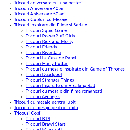
Tricouri aniversare cu luna nasterii
Tricouri Aniversare 40 ani
Tricouri Aniversare 50 ani
Tricouri Cupluri cu Mesaje
Tricouri inspirate din Filme si Seriale
Tricouri Squid Game
Tricouri PowerPuff Girls
Tricouri Rick and Morty
Tricouri Friends
Tricouri Riverdale
Tricouri La Casa de Papel
Tricouri Harry Potter
Tricouri cu mesaje inspirate din Game of Thrones
Tricouri Deadpool
Tricouri Stranger Things
Tricouri Inspirate din Breaking Bad
Tricouri cu mesaje din filme romanesti
Tricouri Avengers
Tricouri cu mesaje pentru iubit
Tricouri cu mesaje pentru iubita
Tricouri Copii
Tricouri BTS
Tricouri Brawl Stars
Tricouri Minecraft