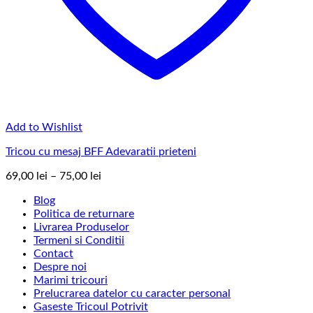
Add to Wishlist
Tricou cu mesaj BFF Adevaratii prieteni
Interval
69,00
lei
–
75,00
lei
de
Blog
prețuri:
Politica de returnare
69,00 lei
Livrarea Produselor
până
Termeni si Conditii
la
Contact
75,00 lei
Despre noi
Marimi tricouri
Prelucrarea datelor cu caracter personal
Gaseste Tricoul Potrivit