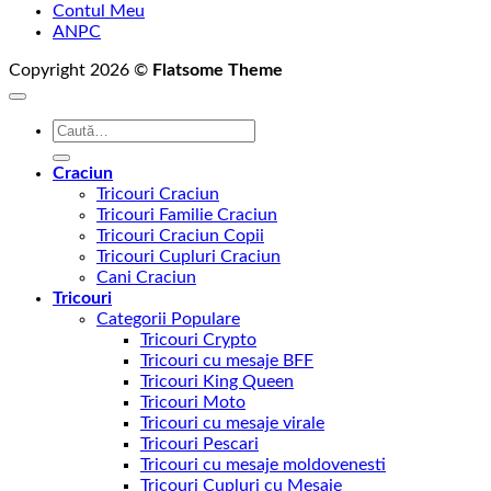
Contul Meu
ANPC
Copyright 2026 ©
Flatsome Theme
Caută
după:
Craciun
Tricouri Craciun
Tricouri Familie Craciun
Tricouri Craciun Copii
Tricouri Cupluri Craciun
Cani Craciun
Tricouri
Categorii Populare
Tricouri Crypto
Tricouri cu mesaje BFF
Tricouri King Queen
Tricouri Moto
Tricouri cu mesaje virale
Tricouri Pescari
Tricouri cu mesaje moldovenesti
Tricouri Cupluri cu Mesaje