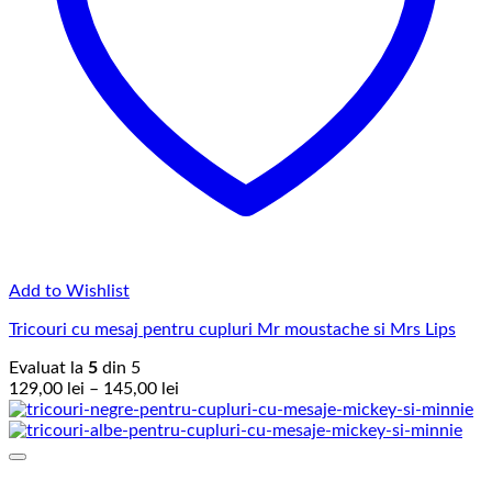
Add to Wishlist
Tricouri cu mesaj pentru cupluri Mr moustache si Mrs Lips
Evaluat la
5
din 5
Interval
129,00
lei
–
145,00
lei
de
prețuri:
129,00 lei
până
la