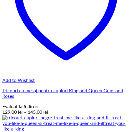
Add to Wishlist
Tricouri cu mesaj pentru cupluri King and Queen Guns and
Roses
Evaluat la
5
din 5
Interval
129,00
lei
–
145,00
lei
de
prețuri:
129,00 lei