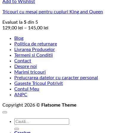
Add to Wishlist
Tricouri cu mesaj pentru cupluri King and Queen
Evaluat la
5
din 5
Interval
129,00
lei
–
145,00
lei
de
Blog
prețuri:
Politica de returnare
129,00 lei
Livrarea Produselor
până
Termeni si Conditii
la
Contact
145,00 lei
Despre noi
Marimi tricouri
Prelucrarea datelor cu caracter personal
Gaseste Tricoul Potrivit
Contul Meu
ANPC
Copyright 2026 ©
Flatsome Theme
Caută
după: