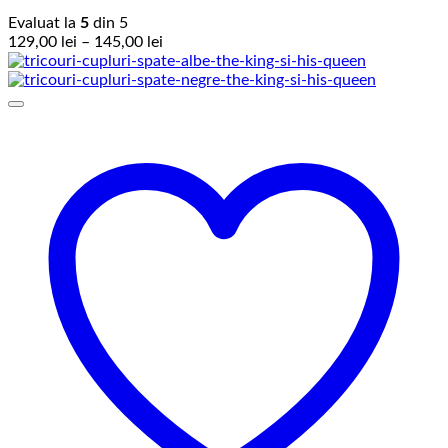
Evaluat la
5
din 5
Interval
129,00
lei
–
145,00
lei
de
prețuri:
129,00 lei
până
la
145,00 lei