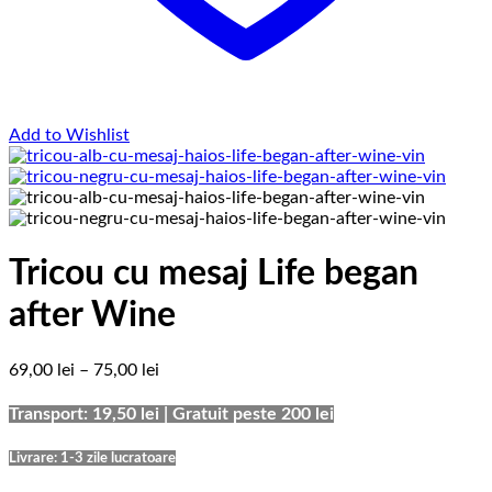
Add to Wishlist
Tricou cu mesaj Life began
after Wine
Interval
69,00
lei
–
75,00
lei
de
prețuri:
Transport: 19,50 lei | Gratuit peste 200 lei
69,00 lei
până
Livrare: 1-3 zile lucratoare
la