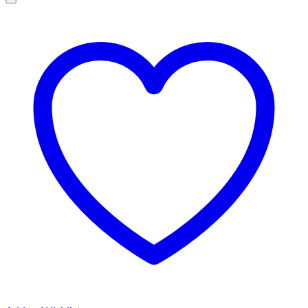
până
la
145,00 lei