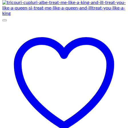
până
la
145,00 lei