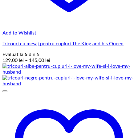
Add to Wishlist
Tricouri cu mesaj pentru cupluri The King and his Queen
Evaluat la
5
din 5
Interval
129,00
lei
–
145,00
lei
de
prețuri:
129,00 lei
până
la
145,00 lei