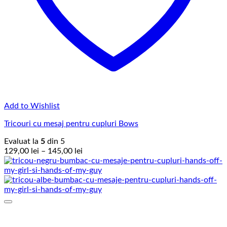
Add to Wishlist
Tricouri cu mesaj pentru cupluri Bows
Evaluat la
5
din 5
Interval
129,00
lei
–
145,00
lei
de
prețuri:
129,00 lei
până
la
145,00 lei