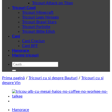
Tricouri Attack on Titan
Tricouri Copii
Tricouri Minecraft
Tricouri Lego Ninjago
Tricouri Brawl Stars
Tricouri Fortnite
Tricouri Billie Eilish
Cani
Cani Craciun
Cani BFF
Hanorace
Marimi tricouri
Caută
după:
Prima pagină
/
Tricouri cu si despre Bauturi
/
Tricouri cu si
despre Vin
Hanorace