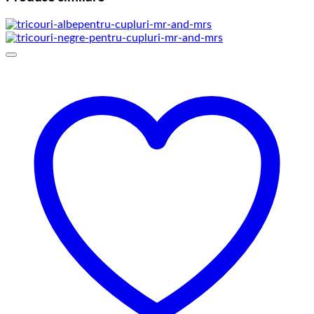
69,00 lei
până
la
75,00 lei