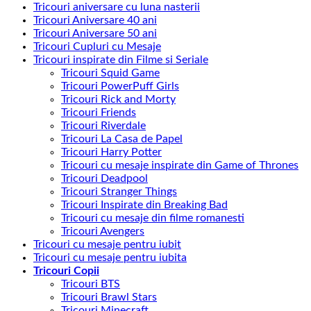
Tricouri aniversare cu luna nasterii
Tricouri Aniversare 40 ani
Tricouri Aniversare 50 ani
Tricouri Cupluri cu Mesaje
Tricouri inspirate din Filme si Seriale
Tricouri Squid Game
Tricouri PowerPuff Girls
Tricouri Rick and Morty
Tricouri Friends
Tricouri Riverdale
Tricouri La Casa de Papel
Tricouri Harry Potter
Tricouri cu mesaje inspirate din Game of Thrones
Tricouri Deadpool
Tricouri Stranger Things
Tricouri Inspirate din Breaking Bad
Tricouri cu mesaje din filme romanesti
Tricouri Avengers
Tricouri cu mesaje pentru iubit
Tricouri cu mesaje pentru iubita
Tricouri Copii
Tricouri BTS
Tricouri Brawl Stars
Tricouri Minecraft