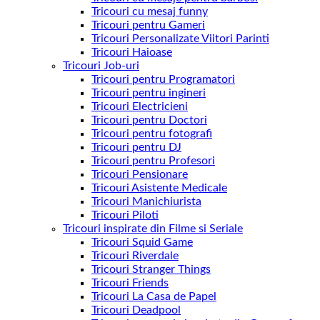
Tricouri cu mesaj funny
Tricouri pentru Gameri
Tricouri Personalizate Viitori Parinti
Tricouri Haioase
Tricouri Job-uri
Tricouri pentru Programatori
Tricouri pentru ingineri
Tricouri Electricieni
Tricouri pentru Doctori
Tricouri pentru fotografi
Tricouri pentru DJ
Tricouri pentru Profesori
Tricouri Pensionare
Tricouri Asistente Medicale
Tricouri Manichiurista
Tricouri Piloti
Tricouri inspirate din Filme si Seriale
Tricouri Squid Game
Tricouri Riverdale
Tricouri Stranger Things
Tricouri Friends
Tricouri La Casa de Papel
Tricouri Deadpool