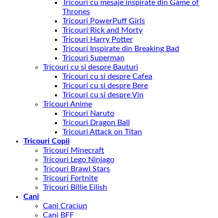
Tricouri cu mesaje inspirate din Game of
Thrones
Tricouri PowerPuff Girls
Tricouri Rick and Morty
Tricouri Harry Potter
Tricouri Inspirate din Breaking Bad
Tricouri Superman
Tricouri cu si despre Bauturi
Tricouri cu si despre Cafea
Tricouri cu si despre Bere
Tricouri cu si despre Vin
Tricouri Anime
Tricouri Naruto
Tricouri Dragon Ball
Tricouri Attack on Titan
Tricouri Copii
Tricouri Minecraft
Tricouri Lego Ninjago
Tricouri Brawl Stars
Tricouri Fortnite
Tricouri Billie Eilish
Cani
Cani Craciun
Cani BFF