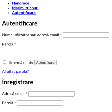
Hanorace
Marimi tricouri
Autentificare
Autentificare
Obligatoriu
Nume utilizator sau adresă email
*
Obligatoriu
Parolă
*
Ține-mă minte
Autentificare
Ai uitat parola?
Înregistrare
Obligatoriu
Adresă email
*
Obligatoriu
Parolă
*