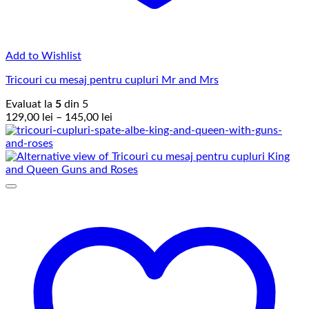
Add to Wishlist
Tricouri cu mesaj pentru cupluri Mr and Mrs
Evaluat la
5
din 5
Interval
129,00
lei
–
145,00
lei
de
prețuri:
129,00 lei
până
la
145,00 lei