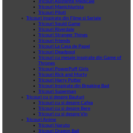
Tricouri Asistente Medicale
Tricouri Manichiurista
Tricouri Piloti
Tricouri inspirate din Filme si Seriale
Tricouri Squid Game
Tricouri Riverdale
Tricouri Stranger Things
Tricouri Friends
Tricouri La Casa de Papel
Tricouri Deadpool
Tricouri cu mesaje inspirate din Game of
Thrones
Tricouri PowerPuff Girls
Tricouri Rick and Morty
Tricouri Harry Potter
Tricouri Inspirate din Breaking Bad
Tricouri Superman
Tricouri cu si despre Bauturi
Tricouri cu si despre Cafea
Tricouri cu si despre Bere
Tricouri cu si despre Vin
Tricouri Anime
Tricouri Naruto
Tricouri Dragon Ball