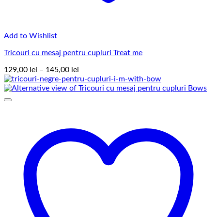
Add to Wishlist
Tricouri cu mesaj pentru cupluri Treat me
Interval
129,00
lei
–
145,00
lei
de
prețuri:
129,00 lei
până
la
145,00 lei