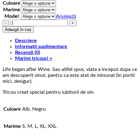
75,00 lei
Culoare
Marime
Model
Anulează
Cantitate
Tricou
Adaugă în coș
cu
mesaj
Descriere
Life
Informații suplimentare
began
Recenzii (0)
after
Marimi tricouri +
Wine
Life began after Wine. Sau altfel spus, viata a inceput dupa ce
am descoperit vinul, pentru ca este atat de minunat (in portii
mici, desigur).
Tricou creat special pentru iubitorii de vin.
Culoare
Alb, Negru
Marime
S, M, L, XL, XXL