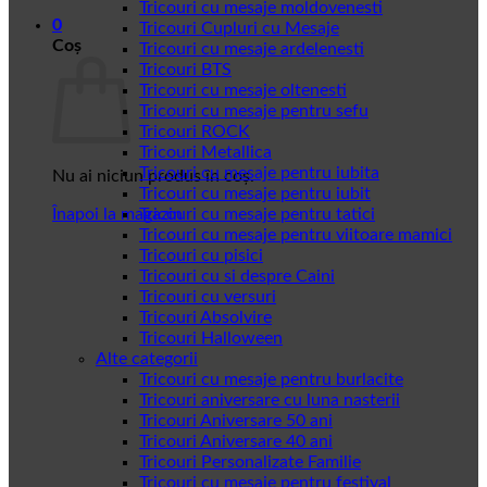
Tricouri cu mesaje moldovenesti
0
Tricouri Cupluri cu Mesaje
Coș
Tricouri cu mesaje ardelenesti
Tricouri BTS
Tricouri cu mesaje oltenesti
Tricouri cu mesaje pentru sefu
Tricouri ROCK
Tricouri Metallica
Tricouri cu mesaje pentru iubita
Nu ai niciun produs în coș.
Tricouri cu mesaje pentru iubit
Înapoi la magazin
Tricouri cu mesaje pentru tatici
Tricouri cu mesaje pentru viitoare mamici
Tricouri cu pisici
Tricouri cu si despre Caini
Tricouri cu versuri
Tricouri Absolvire
Tricouri Halloween
Alte categorii
Tricouri cu mesaje pentru burlacite
Tricouri aniversare cu luna nasterii
Tricouri Aniversare 50 ani
Tricouri Aniversare 40 ani
Tricouri Personalizate Familie
Tricouri cu mesaje pentru festival