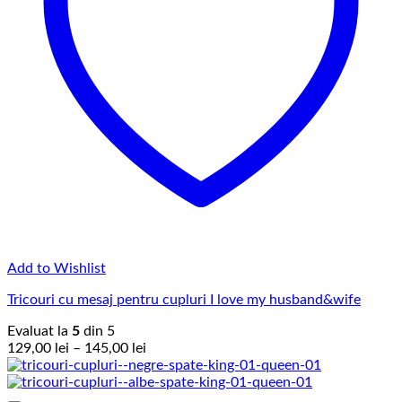
Add to Wishlist
Tricouri cu mesaj pentru cupluri I love my husband&wife
Evaluat la
5
din 5
Interval
129,00
lei
–
145,00
lei
de
prețuri:
129,00 lei