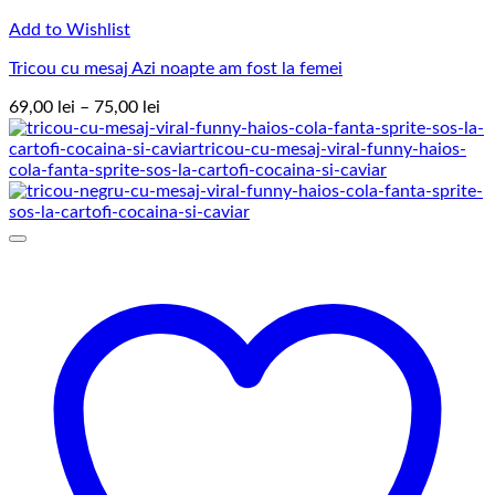
Add to Wishlist
Tricou cu mesaj Azi noapte am fost la femei
Interval
69,00
lei
–
75,00
lei
de
prețuri:
69,00 lei
până
la
75,00 lei