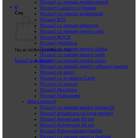
Tricouri cu mesaje moldovenesti
0
Tricouri Cupluri cu Mesaje
Coș
Tricouri cu mesaje ardelenesti
Tricouri BTS
Tricouri cu mesaje oltenesti
Tricouri cu mesaje pentru sefu
Tricouri ROCK
Tricouri Metallica
Tricouri cu mesaje pentru iubita
Nu ai niciun produs în coș.
Tricouri cu mesaje pentru iubit
Înapoi la magazin
Tricouri cu mesaje pentru tatici
Tricouri cu mesaje pentru viitoare mamici
Tricouri cu pisici
Tricouri cu si despre Caini
Tricouri cu versuri
Tricouri Absolvire
Tricouri Halloween
Alte categorii
Tricouri cu mesaje pentru burlacite
Tricouri aniversare cu luna nasterii
Tricouri Aniversare 50 ani
Tricouri Aniversare 40 ani
Tricouri Personalizate Familie
Tricouri cu mesaje pentru festival