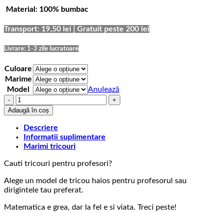
de
Material: 100% bumbac
prețuri:
69,00 lei
până
Transport: 19,50 lei | Gratuit peste 200 lei
la
75,00 lei
Livrare: 1-3 zile lucratoare
Culoare
Marime
Model
Anulează
Cantitate
Tricou
Adaugă în coș
cu
Mesaj
Descriere
Matematica
Informații suplimentare
e
Marimi tricouri
grea
Cauti tricouri pentru profesori?
Alege un model de tricou haios pentru profesorul sau
dirigintele tau preferat.
Matematica e grea, dar la fel e si viata. Treci peste!