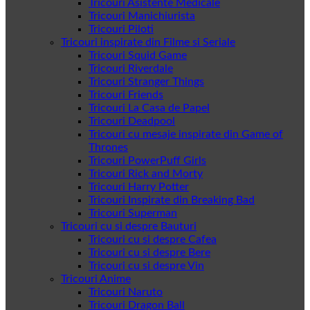
Tricouri Asistente Medicale
Tricouri Manichiurista
Tricouri Piloti
Tricouri inspirate din Filme si Seriale
Tricouri Squid Game
Tricouri Riverdale
Tricouri Stranger Things
Tricouri Friends
Tricouri La Casa de Papel
Tricouri Deadpool
Tricouri cu mesaje inspirate din Game of
Thrones
Tricouri PowerPuff Girls
Tricouri Rick and Morty
Tricouri Harry Potter
Tricouri Inspirate din Breaking Bad
Tricouri Superman
Tricouri cu si despre Bauturi
Tricouri cu si despre Cafea
Tricouri cu si despre Bere
Tricouri cu si despre Vin
Tricouri Anime
Tricouri Naruto
Tricouri Dragon Ball