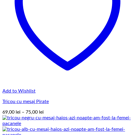
Add to Wishlist
Tricou cu mesaj Pirate
Interval
69,00
lei
–
75,00
lei
de
prețuri:
69,00 lei
până