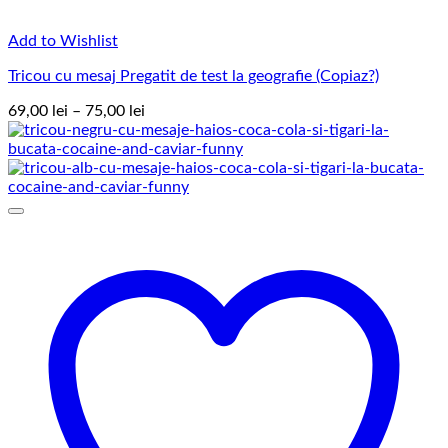
Add to Wishlist
Tricou cu mesaj Pregatit de test la geografie (Copiaz?)
Interval
69,00
lei
–
75,00
lei
de
prețuri:
69,00 lei
până
la
75,00 lei