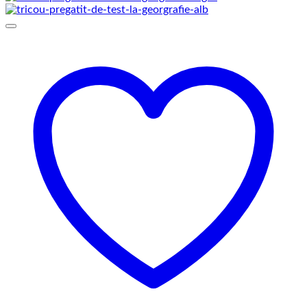
prețuri:
69,00 lei
până
la
75,00 lei