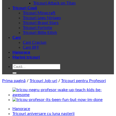
Tricouri Attack on Titan
Tricouri Copii
Tricouri Minecraft
Tricouri Lego Ninjago
Tricouri Brawl Stars
Tricouri Fortnite
Tricouri Billie Eilish
Cani
Cani Craciun
Cani BFF
Hanorace
Marimi tricouri
Caută
după:
Prima pagină
/
Tricouri Job-uri
/
Tricouri pentru Profesori
Hanorace
Tricouri aniversare cu luna nasterii