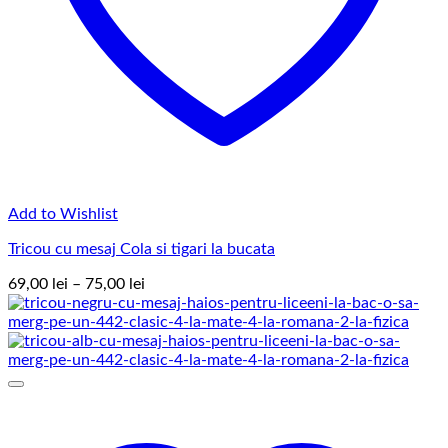
Add to Wishlist
Tricou cu mesaj Cola si tigari la bucata
Interval
69,00
lei
–
75,00
lei
de
prețuri:
69,00 lei
până
la
75,00 lei