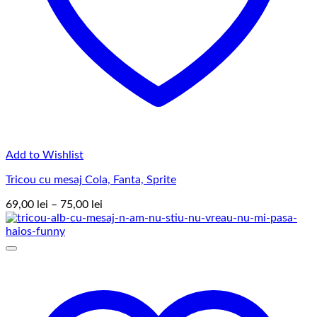
Add to Wishlist
Tricou cu mesaj Cola, Fanta, Sprite
Interval
69,00
lei
–
75,00
lei
de
prețuri:
69,00 lei
până
la
75,00 lei