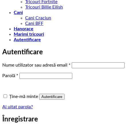
Tricouri Fortnite
Tricouri Billie Eilish
Cani
Cani Craciun
Cani BFF
Hanorace
Marimi tricouri
Autentificare
Autentificare
Obligatoriu
Nume utilizator sau adresă email
*
Obligatoriu
Parolă
*
Ține-mă minte
Autentificare
Ai uitat parola?
Înregistrare