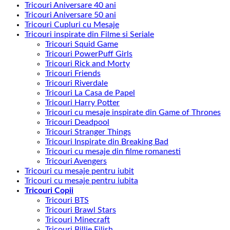
Tricouri Aniversare 40 ani
Tricouri Aniversare 50 ani
Tricouri Cupluri cu Mesaje
Tricouri inspirate din Filme si Seriale
Tricouri Squid Game
Tricouri PowerPuff Girls
Tricouri Rick and Morty
Tricouri Friends
Tricouri Riverdale
Tricouri La Casa de Papel
Tricouri Harry Potter
Tricouri cu mesaje inspirate din Game of Thrones
Tricouri Deadpool
Tricouri Stranger Things
Tricouri Inspirate din Breaking Bad
Tricouri cu mesaje din filme romanesti
Tricouri Avengers
Tricouri cu mesaje pentru iubit
Tricouri cu mesaje pentru iubita
Tricouri Copii
Tricouri BTS
Tricouri Brawl Stars
Tricouri Minecraft
Tricouri Billie Eilish