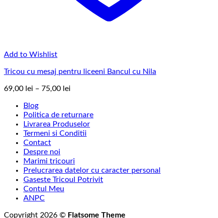
Add to Wishlist
Tricou cu mesaj pentru liceeni Bancul cu Nila
Interval
69,00
lei
–
75,00
lei
de
Blog
prețuri:
Politica de returnare
69,00 lei
Livrarea Produselor
până
Termeni si Conditii
la
Contact
75,00 lei
Despre noi
Marimi tricouri
Prelucrarea datelor cu caracter personal
Gaseste Tricoul Potrivit
Contul Meu
ANPC
Copyright 2026 ©
Flatsome Theme