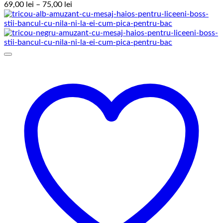
Interval
69,00
lei
–
75,00
lei
de
prețuri:
69,00 lei
până
la
75,00 lei