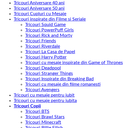
Tricouri Aniversare 40 ani
Tricouri Aniversare 50 ani
Tricouri Cupluri cu Mesaje
Tricouri inspirate din Filme si Seriale
Tricouri Squid Game
Tricouri PowerPuff Girls
Tricouri Rick and Morty
Tricouri Friends
Tricouri Riverdale
Tricouri La Casa de Papel
Tricouri Harry Potter
Tricouri cu mesaje inspirate din Game of Thrones
Tricouri Deadpool
Tricouri Stranger Things
Tricouri Inspirate din Breaking Bad
Tricouri cu mesaje din filme romanesti
Tricouri Avengers
Tricouri cu mesaje pentru iubit
Tricouri cu mesaje pentru iubita
Tricouri Copii
Tricouri BTS
Tricouri Brawl Stars
Tricouri Minecraft
Tricouri Billie Eilish