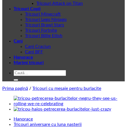
Tricouri Attack on Titan
Tricouri Copii
Tricouri Minecraft
Tricouri Lego Ninjago
Tricouri Brawl Stars
Tricouri Fortnite
Tricouri Billie Eilish
Cani
Cani Craciun
Cani BFF
Hanorace
Marimi tricouri
Caută
după:
Prima pagină
/
Tricouri cu mesaje pentru burlacite
Hanorace
Tricouri aniversare cu luna nasterii