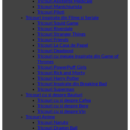
Tricouri Asistente Medicale
Tricouri Manichiurista
Tricouri Piloti
Tricouri inspirate din Filme si Seriale
Tricouri Squid Game
Tricouri Riverdale
Tricouri Stranger Things
Tricouri Friends
Tricouri La Casa de Papel
Tricouri Deadpool
Tricouri cu mesaje inspirate din Game of
Thrones
Tricouri PowerPuff Girls
Tricouri Rick and Morty
Tricouri Harry Potter
Tricouri Inspirate din Breaking Bad
Tricouri Superman
Tricouri cu si despre Bauturi
Tricouri cu si despre Cafea
Tricouri cu si despre Bere
Tricouri cu si despre Vin
Tricouri Anime
Tricouri Naruto
Tricouri Dragon Ball