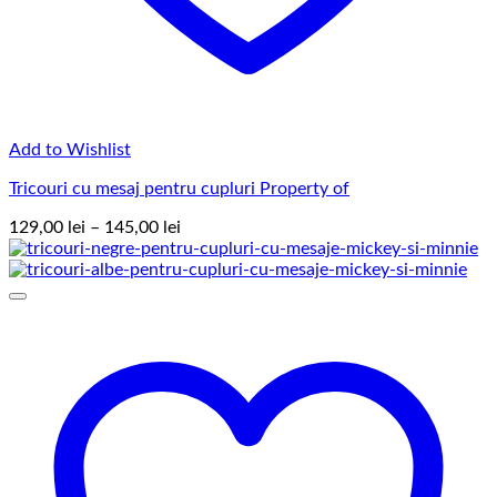
Add to Wishlist
Tricouri cu mesaj pentru cupluri Property of
Interval
129,00
lei
–
145,00
lei
de
prețuri:
129,00 lei
până
la
145,00 lei