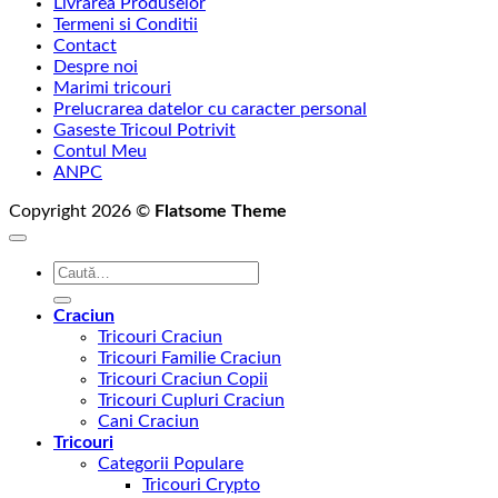
Livrarea Produselor
până
Termeni si Conditii
la
Contact
145,00 lei
Despre noi
Marimi tricouri
Prelucrarea datelor cu caracter personal
Gaseste Tricoul Potrivit
Contul Meu
ANPC
Copyright 2026 ©
Flatsome Theme
Caută
după:
Craciun
Tricouri Craciun
Tricouri Familie Craciun
Tricouri Craciun Copii
Tricouri Cupluri Craciun
Cani Craciun
Tricouri
Categorii Populare
Tricouri Crypto