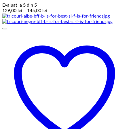
Evaluat la
5
din 5
Interval
129,00
lei
–
145,00
lei
de
prețuri:
129,00 lei
până
la
145,00 lei