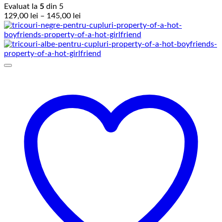
Evaluat la
5
din 5
Interval
129,00
lei
–
145,00
lei
de
prețuri:
129,00 lei
până
la
145,00 lei