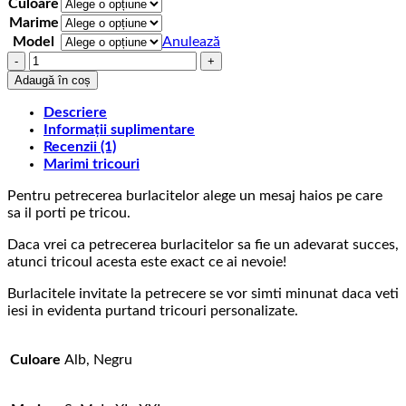
Culoare
Marime
Model
Anulează
Cantitate
Tricou
Adaugă în coș
cu
mesaj
Descriere
pentru
Informații suplimentare
burlacite
Recenzii (1)
Bridin'
Marimi tricouri
Dirty
Pentru petrecerea burlacitelor alege un mesaj haios pe care
sa il porti pe tricou.
Daca vrei ca petrecerea burlacitelor sa fie un adevarat succes,
atunci tricoul acesta este exact ce ai nevoie!
Burlacitele invitate la petrecere se vor simti minunat daca veti
iesi in evidenta purtand tricouri personalizate.
Culoare
Alb, Negru