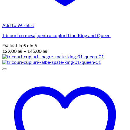
Add to Wishlist
Tricouri cu mesaj pentru cupluri Lion King and Queen
Evaluat la
5
din 5
Interval
129,00
lei
–
145,00
lei
de
prețuri:
129,00 lei
până
la
145,00 lei