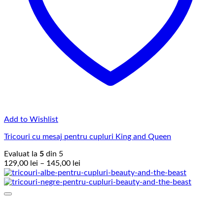
Add to Wishlist
Tricouri cu mesaj pentru cupluri King and Queen
Evaluat la
5
din 5
Interval
129,00
lei
–
145,00
lei
de
prețuri:
129,00 lei
până
la
145,00 lei