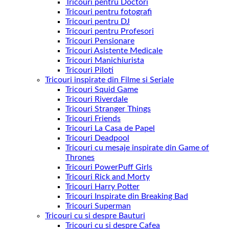
Tricouri pentru Doctori
Tricouri pentru fotografi
Tricouri pentru DJ
Tricouri pentru Profesori
Tricouri Pensionare
Tricouri Asistente Medicale
Tricouri Manichiurista
Tricouri Piloti
Tricouri inspirate din Filme si Seriale
Tricouri Squid Game
Tricouri Riverdale
Tricouri Stranger Things
Tricouri Friends
Tricouri La Casa de Papel
Tricouri Deadpool
Tricouri cu mesaje inspirate din Game of
Thrones
Tricouri PowerPuff Girls
Tricouri Rick and Morty
Tricouri Harry Potter
Tricouri Inspirate din Breaking Bad
Tricouri Superman
Tricouri cu si despre Bauturi
Tricouri cu si despre Cafea