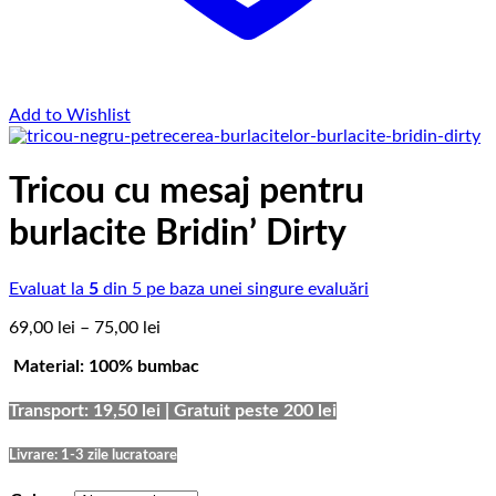
Add to Wishlist
Tricou cu mesaj pentru
burlacite Bridin’ Dirty
Evaluat la
5
din 5 pe baza unei singure evaluări
Interval
69,00
lei
–
75,00
lei
de
Material: 100% bumbac
prețuri:
69,00 lei
până
Transport: 19,50 lei | Gratuit peste 200 lei
la
75,00 lei
Livrare: 1-3 zile lucratoare