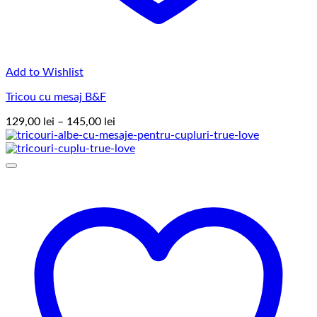
Add to Wishlist
Tricou cu mesaj B&F
Interval
129,00
lei
–
145,00
lei
de
prețuri:
129,00 lei
până
la
145,00 lei