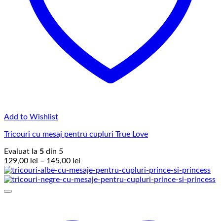
Add to Wishlist
Tricouri cu mesaj pentru cupluri True Love
Evaluat la
5
din 5
Interval
129,00
lei
–
145,00
lei
de
prețuri:
129,00 lei
până
la
145,00 lei