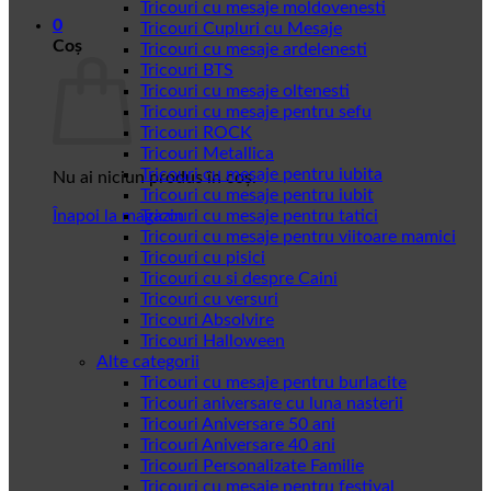
Tricouri cu mesaje moldovenesti
0
Tricouri Cupluri cu Mesaje
Coș
Tricouri cu mesaje ardelenesti
Tricouri BTS
Tricouri cu mesaje oltenesti
Tricouri cu mesaje pentru sefu
Tricouri ROCK
Tricouri Metallica
Tricouri cu mesaje pentru iubita
Nu ai niciun produs în coș.
Tricouri cu mesaje pentru iubit
Înapoi la magazin
Tricouri cu mesaje pentru tatici
Tricouri cu mesaje pentru viitoare mamici
Tricouri cu pisici
Tricouri cu si despre Caini
Tricouri cu versuri
Tricouri Absolvire
Tricouri Halloween
Alte categorii
Tricouri cu mesaje pentru burlacite
Tricouri aniversare cu luna nasterii
Tricouri Aniversare 50 ani
Tricouri Aniversare 40 ani
Tricouri Personalizate Familie
Tricouri cu mesaje pentru festival