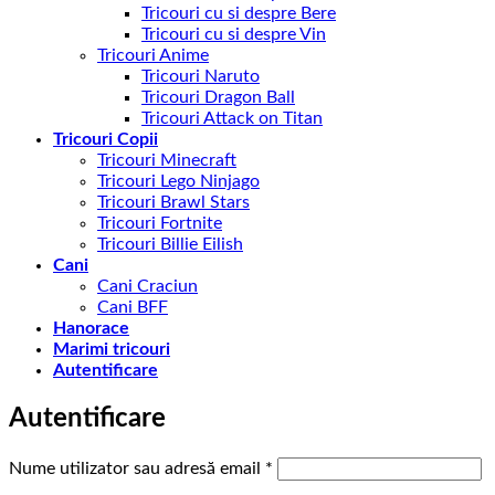
Tricouri cu si despre Bere
Tricouri cu si despre Vin
Tricouri Anime
Tricouri Naruto
Tricouri Dragon Ball
Tricouri Attack on Titan
Tricouri Copii
Tricouri Minecraft
Tricouri Lego Ninjago
Tricouri Brawl Stars
Tricouri Fortnite
Tricouri Billie Eilish
Cani
Cani Craciun
Cani BFF
Hanorace
Marimi tricouri
Autentificare
Autentificare
Obligatoriu
Nume utilizator sau adresă email
*