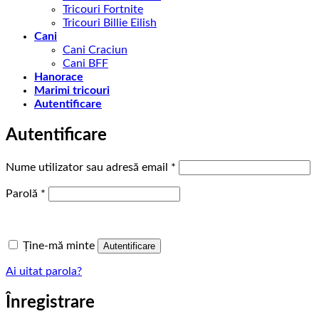
Tricouri Fortnite
Tricouri Billie Eilish
Cani
Cani Craciun
Cani BFF
Hanorace
Marimi tricouri
Autentificare
Autentificare
Obligatoriu
Nume utilizator sau adresă email
*
Obligatoriu
Parolă
*
Ține-mă minte
Autentificare
Ai uitat parola?
Înregistrare