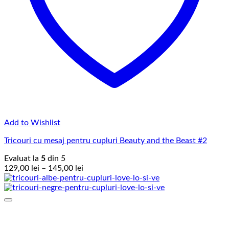
Add to Wishlist
Tricouri cu mesaj pentru cupluri Beauty and the Beast #2
Evaluat la
5
din 5
Interval
129,00
lei
–
145,00
lei
de
prețuri:
129,00 lei
până
la
145,00 lei