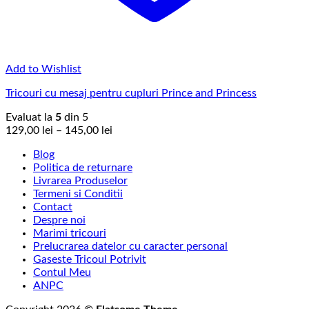
Add to Wishlist
Tricouri cu mesaj pentru cupluri Prince and Princess
Evaluat la
5
din 5
Interval
129,00
lei
–
145,00
lei
de
Blog
prețuri:
Politica de returnare
129,00 lei
Livrarea Produselor
până
Termeni si Conditii
la
Contact
145,00 lei
Despre noi
Marimi tricouri
Prelucrarea datelor cu caracter personal
Gaseste Tricoul Potrivit
Contul Meu
ANPC