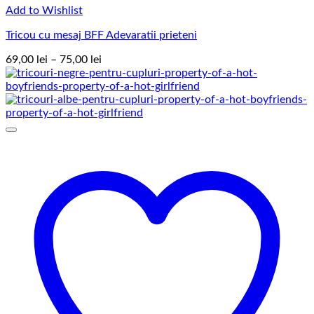
Add to Wishlist
Tricou cu mesaj BFF Adevaratii prieteni
Interval
69,00
lei
–
75,00
lei
de
prețuri:
69,00 lei
până
la
75,00 lei