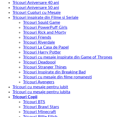
Tricouri Aniversare 40 ani
Tricouri Aniversare 50 ani
Tricouri Cupluri cu Mesaje
Tricouri inspirate din Filme si Seriale
Tricouri Squid Game
Tricouri PowerPuff Girls
Tricouri Rick and Morty
Tricouri Friends
Tricouri Riverdale
Tricouri La Casa de Papel
Tricouri Harry Potter
Tricouri cu mesaje inspirate din Game of Thrones
Tricouri Deadpool
Tricouri Stranger Things
Tricouri Inspirate din Breaking Bad
Tricouri cu mesaje din filme romanesti
Tricouri Avengers
Tricouri cu mesaje pentru iubit
Tricouri cu mesaje pentru iubita
Tricouri Copii
Tricouri BTS
Tricouri Brawl Stars
Tricouri Minecraft
Tricouri Billie Eilish