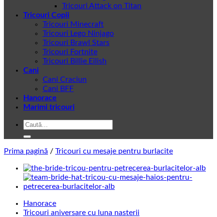
Tricouri Attack on Titan
Tricouri Copii
Tricouri Minecraft
Tricouri Lego Ninjago
Tricouri Brawl Stars
Tricouri Fortnite
Tricouri Billie Eilish
Cani
Cani Craciun
Cani BFF
Hanorace
Marimi tricouri
Caută
după:
Prima pagină
/
Tricouri cu mesaje pentru burlacite
Hanorace
Tricouri aniversare cu luna nasterii