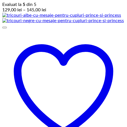
Evaluat la
5
din 5
Interval
129,00
lei
–
145,00
lei
de
prețuri:
129,00 lei
până
la
145,00 lei