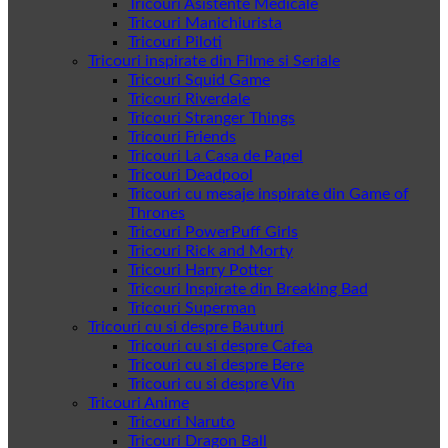
Tricouri Asistente Medicale
Tricouri Manichiurista
Tricouri Piloti
Tricouri inspirate din Filme si Seriale
Tricouri Squid Game
Tricouri Riverdale
Tricouri Stranger Things
Tricouri Friends
Tricouri La Casa de Papel
Tricouri Deadpool
Tricouri cu mesaje inspirate din Game of
Thrones
Tricouri PowerPuff Girls
Tricouri Rick and Morty
Tricouri Harry Potter
Tricouri Inspirate din Breaking Bad
Tricouri Superman
Tricouri cu si despre Bauturi
Tricouri cu si despre Cafea
Tricouri cu si despre Bere
Tricouri cu si despre Vin
Tricouri Anime
Tricouri Naruto
Tricouri Dragon Ball