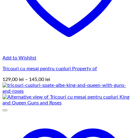
Add to Wishlist
Tricouri cu mesaj pentru cupluri Property of
Interval
129,00
lei
–
145,00
lei
de
prețuri:
129,00 lei
până
la
145,00 lei