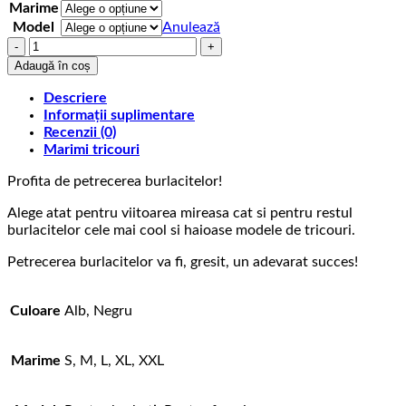
Marime
Model
Anulează
Cantitate
Tricou
Adaugă în coș
cu
mesaj
Descriere
pentru
Informații suplimentare
burlacite
Recenzii (0)
Team
Marimi tricouri
Bride
Profita de petrecerea burlacitelor!
Pantof
Alege atat pentru viitoarea mireasa cat si pentru restul
burlacitelor cele mai cool si haioase modele de tricouri.
Petrecerea burlacitelor va fi, gresit, un adevarat succes!
Culoare
Alb, Negru
Marime
S, M, L, XL, XXL