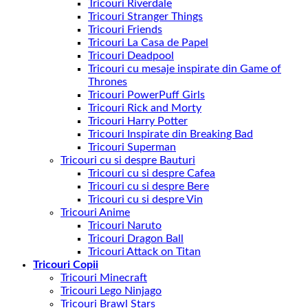
Tricouri Riverdale
Tricouri Stranger Things
Tricouri Friends
Tricouri La Casa de Papel
Tricouri Deadpool
Tricouri cu mesaje inspirate din Game of
Thrones
Tricouri PowerPuff Girls
Tricouri Rick and Morty
Tricouri Harry Potter
Tricouri Inspirate din Breaking Bad
Tricouri Superman
Tricouri cu si despre Bauturi
Tricouri cu si despre Cafea
Tricouri cu si despre Bere
Tricouri cu si despre Vin
Tricouri Anime
Tricouri Naruto
Tricouri Dragon Ball
Tricouri Attack on Titan
Tricouri Copii
Tricouri Minecraft
Tricouri Lego Ninjago
Tricouri Brawl Stars