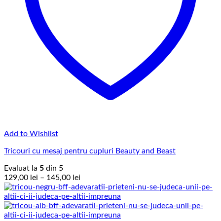
Add to Wishlist
Tricouri cu mesaj pentru cupluri Beauty and Beast
Evaluat la
5
din 5
Interval
129,00
lei
–
145,00
lei
de
prețuri:
129,00 lei
până