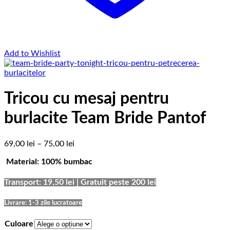
Add to Wishlist
Tricou cu mesaj pentru
burlacite Team Bride Pantof
Interval
69,00
lei
–
75,00
lei
de
Material: 100% bumbac
prețuri:
69,00 lei
până
Transport: 19,50 lei | Gratuit peste 200 lei
la
75,00 lei
Livrare: 1-3 zile lucratoare
Culoare