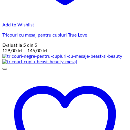
Add to Wishlist
Tricouri cu mesaj pentru cupluri True Love
Evaluat la
5
din 5
Interval
129,00
lei
–
145,00
lei
de
prețuri:
129,00 lei
până
la
145,00 lei