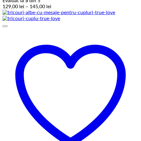
Evaluat la
5
din 5
Interval
129,00
lei
–
145,00
lei
de
prețuri:
129,00 lei
până
la
145,00 lei