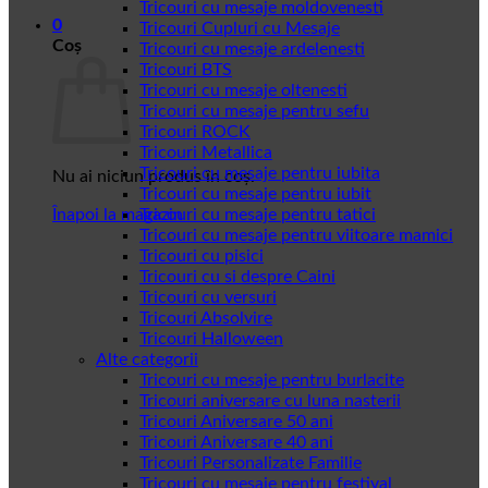
Tricouri cu mesaje moldovenesti
0
Tricouri Cupluri cu Mesaje
Coș
Tricouri cu mesaje ardelenesti
Tricouri BTS
Tricouri cu mesaje oltenesti
Tricouri cu mesaje pentru sefu
Tricouri ROCK
Tricouri Metallica
Tricouri cu mesaje pentru iubita
Nu ai niciun produs în coș.
Tricouri cu mesaje pentru iubit
Înapoi la magazin
Tricouri cu mesaje pentru tatici
Tricouri cu mesaje pentru viitoare mamici
Tricouri cu pisici
Tricouri cu si despre Caini
Tricouri cu versuri
Tricouri Absolvire
Tricouri Halloween
Alte categorii
Tricouri cu mesaje pentru burlacite
Tricouri aniversare cu luna nasterii
Tricouri Aniversare 50 ani
Tricouri Aniversare 40 ani
Tricouri Personalizate Familie
Tricouri cu mesaje pentru festival