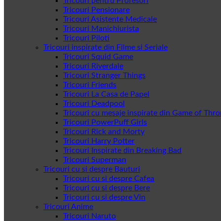
Tricouri pentru Profesori
Tricouri Pensionare
Tricouri Asistente Medicale
Tricouri Manichiurista
Tricouri Piloti
Tricouri inspirate din Filme si Seriale
Tricouri Squid Game
Tricouri Riverdale
Tricouri Stranger Things
Tricouri Friends
Tricouri La Casa de Papel
Tricouri Deadpool
Tricouri cu mesaje inspirate din Game of Thr
Tricouri PowerPuff Girls
Tricouri Rick and Morty
Tricouri Harry Potter
Tricouri Inspirate din Breaking Bad
Tricouri Superman
Tricouri cu si despre Bauturi
Tricouri cu si despre Cafea
Tricouri cu si despre Bere
Tricouri cu si despre Vin
Tricouri Anime
Tricouri Naruto