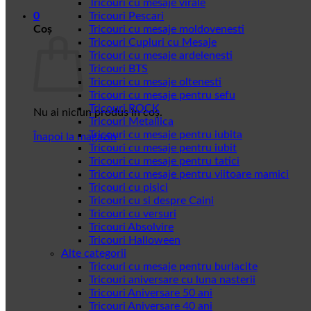
Tricouri cu mesaje virale
0
Tricouri Pescari
Coș
Tricouri cu mesaje moldovenesti
Tricouri Cupluri cu Mesaje
Tricouri cu mesaje ardelenesti
Tricouri BTS
Tricouri cu mesaje oltenesti
Tricouri cu mesaje pentru sefu
Tricouri ROCK
Nu ai niciun produs în coș.
Tricouri Metallica
Tricouri cu mesaje pentru iubita
Înapoi la magazin
Tricouri cu mesaje pentru iubit
Tricouri cu mesaje pentru tatici
Tricouri cu mesaje pentru viitoare mamici
Tricouri cu pisici
Tricouri cu si despre Caini
Tricouri cu versuri
Tricouri Absolvire
Tricouri Halloween
Alte categorii
Tricouri cu mesaje pentru burlacite
Tricouri aniversare cu luna nasterii
Tricouri Aniversare 50 ani
Tricouri Aniversare 40 ani