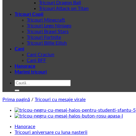
Tricouri Dragon Ball
Tricouri Attack on Titan
Tricouri Copii
Tricouri Minecraft
Tricouri Lego Ninjago
Tricouri Brawl Stars
Tricouri Fortnite
Tricouri Billie Eilish
Cani
Cani Craciun
Cani BFF
Hanorace
Marimi tricouri
Caută
după:
Prima pagină
/
Tricouri cu mesaje virale
Hanorace
Tricouri aniversare cu luna nasterii