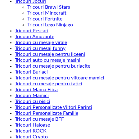
Tricouri Jocuri
Tricouri Brawl Stars
Tricouri Minecraft
Tricouri Fortnite
Tricouri Lego Ninjago
Tricouri Pescari
Tricouri Amuzante
Tricouri cu mesaje virale
Tricouri cu mesaj funny
Tricouri cu mesaje pentru liceeni
Tricouri auto cu mesaje masini
Tricouri cu mesaje pentru burlacite
Tricouri Burlaci
Tricouri cu mesaje pentru viitoare mamici
Tricouri cu mesaje pentru tatici
Tricouri Mama Fiica
Tricouri Mamici
Tricouri cu pisici
Tricouri Personalizate Viitori Parinti
Tricouri Personalizate Familie
Tricouri cu mesaje BFF
Tricouri Haioase
Tricouri ROCK
Tricouri Crypto