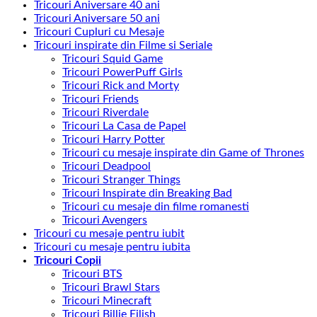
Tricouri Aniversare 40 ani
Tricouri Aniversare 50 ani
Tricouri Cupluri cu Mesaje
Tricouri inspirate din Filme si Seriale
Tricouri Squid Game
Tricouri PowerPuff Girls
Tricouri Rick and Morty
Tricouri Friends
Tricouri Riverdale
Tricouri La Casa de Papel
Tricouri Harry Potter
Tricouri cu mesaje inspirate din Game of Thrones
Tricouri Deadpool
Tricouri Stranger Things
Tricouri Inspirate din Breaking Bad
Tricouri cu mesaje din filme romanesti
Tricouri Avengers
Tricouri cu mesaje pentru iubit
Tricouri cu mesaje pentru iubita
Tricouri Copii
Tricouri BTS
Tricouri Brawl Stars
Tricouri Minecraft
Tricouri Billie Eilish