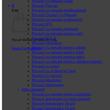
Tricouri cu mesaje virale
0
Tricouri Pescari
Coș
Tricouri cu mesaje moldovenesti
Tricouri Cupluri cu Mesaje
Tricouri cu mesaje ardelenesti
Tricouri BTS
Tricouri cu mesaje oltenesti
Tricouri cu mesaje pentru sefu
Tricouri ROCK
Nu ai niciun produs în coș.
Tricouri Metallica
Tricouri cu mesaje pentru iubita
Înapoi la magazin
Tricouri cu mesaje pentru iubit
Tricouri cu mesaje pentru tatici
Tricouri cu mesaje pentru viitoare mamici
Tricouri cu pisici
Tricouri cu si despre Caini
Tricouri cu versuri
Tricouri Absolvire
Tricouri Halloween
Alte categorii
Tricouri cu mesaje pentru burlacite
Tricouri aniversare cu luna nasterii
Tricouri Aniversare 50 ani
Tricouri Aniversare 40 ani