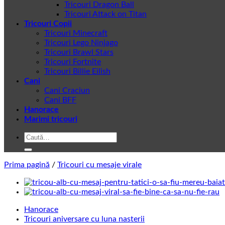
Tricouri Dragon Ball
Tricouri Attack on Titan
Tricouri Copii
Tricouri Minecraft
Tricouri Lego Ninjago
Tricouri Brawl Stars
Tricouri Fortnite
Tricouri Billie Eilish
Cani
Cani Craciun
Cani BFF
Hanorace
Marimi tricouri
Caută
după:
Prima pagină
/
Tricouri cu mesaje virale
Hanorace
Tricouri aniversare cu luna nasterii