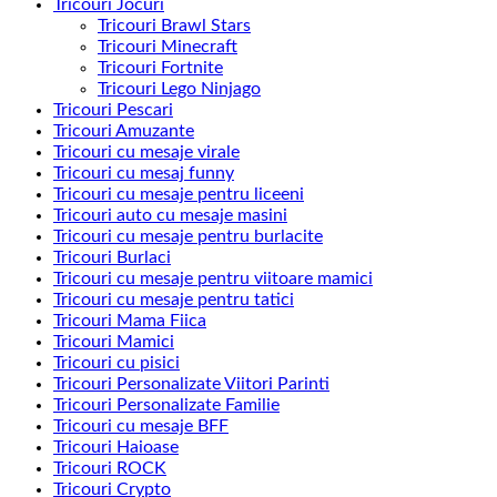
Tricouri Jocuri
Tricouri Brawl Stars
Tricouri Minecraft
Tricouri Fortnite
Tricouri Lego Ninjago
Tricouri Pescari
Tricouri Amuzante
Tricouri cu mesaje virale
Tricouri cu mesaj funny
Tricouri cu mesaje pentru liceeni
Tricouri auto cu mesaje masini
Tricouri cu mesaje pentru burlacite
Tricouri Burlaci
Tricouri cu mesaje pentru viitoare mamici
Tricouri cu mesaje pentru tatici
Tricouri Mama Fiica
Tricouri Mamici
Tricouri cu pisici
Tricouri Personalizate Viitori Parinti
Tricouri Personalizate Familie
Tricouri cu mesaje BFF
Tricouri Haioase
Tricouri ROCK
Tricouri Crypto