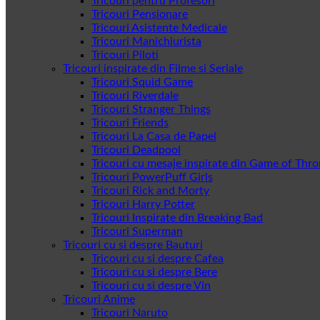
Tricouri pentru Profesori
Tricouri Pensionare
Tricouri Asistente Medicale
Tricouri Manichiurista
Tricouri Piloti
Tricouri inspirate din Filme si Seriale
Tricouri Squid Game
Tricouri Riverdale
Tricouri Stranger Things
Tricouri Friends
Tricouri La Casa de Papel
Tricouri Deadpool
Tricouri cu mesaje inspirate din Game of Thr
Tricouri PowerPuff Girls
Tricouri Rick and Morty
Tricouri Harry Potter
Tricouri Inspirate din Breaking Bad
Tricouri Superman
Tricouri cu si despre Bauturi
Tricouri cu si despre Cafea
Tricouri cu si despre Bere
Tricouri cu si despre Vin
Tricouri Anime
Tricouri Naruto