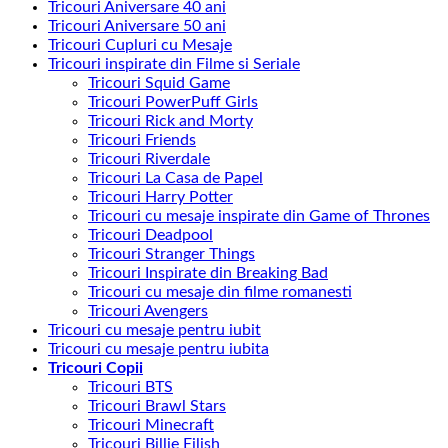
Tricouri Aniversare 40 ani
Tricouri Aniversare 50 ani
Tricouri Cupluri cu Mesaje
Tricouri inspirate din Filme si Seriale
Tricouri Squid Game
Tricouri PowerPuff Girls
Tricouri Rick and Morty
Tricouri Friends
Tricouri Riverdale
Tricouri La Casa de Papel
Tricouri Harry Potter
Tricouri cu mesaje inspirate din Game of Thrones
Tricouri Deadpool
Tricouri Stranger Things
Tricouri Inspirate din Breaking Bad
Tricouri cu mesaje din filme romanesti
Tricouri Avengers
Tricouri cu mesaje pentru iubit
Tricouri cu mesaje pentru iubita
Tricouri Copii
Tricouri BTS
Tricouri Brawl Stars
Tricouri Minecraft
Tricouri Billie Eilish