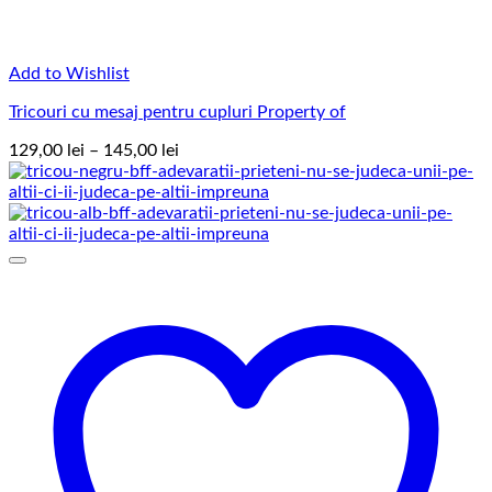
Add to Wishlist
Tricouri cu mesaj pentru cupluri Property of
Interval
129,00
lei
–
145,00
lei
de
prețuri:
129,00 lei
până
la
145,00 lei