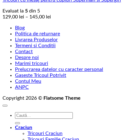
Tricouri cu mesaj pentru cupluri Superman si Supergirl
Evaluat la
5
din 5
Interval
129,00
lei
–
145,00
lei
de
Blog
prețuri:
Politica de returnare
129,00 lei
Livrarea Produselor
până
Termeni si Conditii
la
Contact
145,00 lei
Despre noi
Marimi tricouri
Prelucrarea datelor cu caracter personal
Gaseste Tricoul Potrivit
Contul Meu
ANPC
Copyright 2026 ©
Flatsome Theme
Caută
după:
Craciun
Tricouri Craciun
Tricouri Familie Craciun