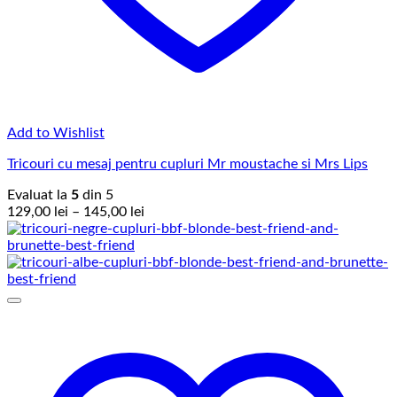
Add to Wishlist
Tricouri cu mesaj pentru cupluri Mr moustache si Mrs Lips
Evaluat la
5
din 5
Interval
129,00
lei
–
145,00
lei
de
prețuri:
129,00 lei
până
la
145,00 lei