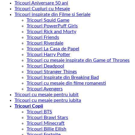
Tricouri Aniversare 50 ani
Tricouri Cupluri cu Mesaje
Tricouri inspirate din Filme si Seriale
Tricouri Squid Game
Tricouri PowerPuff Girls
Tricouri Rick and Morty
Tricouri Friends
Tricouri Riverdale
Tricouri La Casa de Papel
Tricouri Harry Potter
Tricouri cu mesaje inspirate din Game of Thrones
Tricouri Deadpool
Tricouri Stranger Things
Tricouri Inspirate din Breaking Bad
Tricouri cu mesaje din filme romanesti
Tricouri Avengers
Tricouri cu mesaje pentru iubit
Tricouri cu mesaje pentru iubita
Tricouri Copii
Tricouri BTS
Tricouri Brawl Stars
Tricouri Minecraft
Tricouri Billie Eilish
Tricouri Fortnite