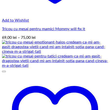
Add to Wishlist
Tricou cu mesaj pentru mamici Mommy will fix it
Interval
69,00
lei
–
75,00
lei
de
prețuri:
69,00 lei
până
la
75,00 lei