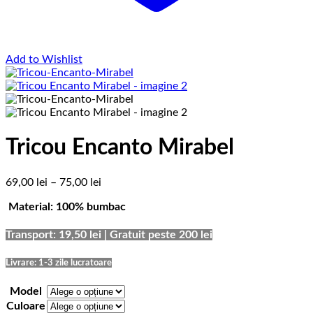
Add to Wishlist
Tricou Encanto Mirabel
Interval
69,00
lei
–
75,00
lei
de
Material: 100% bumbac
prețuri:
69,00 lei
până
Transport: 19,50 lei | Gratuit peste 200 lei
la
75,00 lei
Livrare: 1-3 zile lucratoare
Model
Culoare