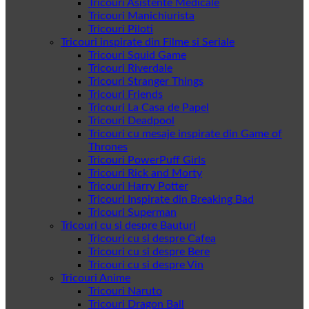
Tricouri Asistente Medicale
Tricouri Manichiurista
Tricouri Piloti
Tricouri inspirate din Filme si Seriale
Tricouri Squid Game
Tricouri Riverdale
Tricouri Stranger Things
Tricouri Friends
Tricouri La Casa de Papel
Tricouri Deadpool
Tricouri cu mesaje inspirate din Game of
Thrones
Tricouri PowerPuff Girls
Tricouri Rick and Morty
Tricouri Harry Potter
Tricouri Inspirate din Breaking Bad
Tricouri Superman
Tricouri cu si despre Bauturi
Tricouri cu si despre Cafea
Tricouri cu si despre Bere
Tricouri cu si despre Vin
Tricouri Anime
Tricouri Naruto
Tricouri Dragon Ball