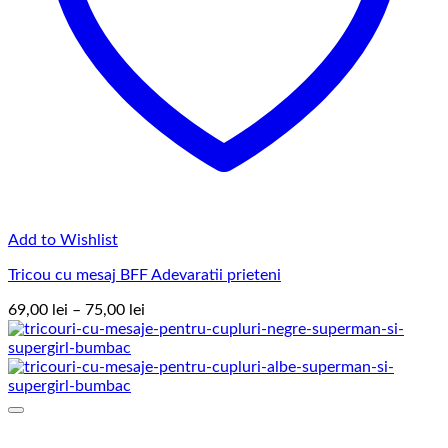
Add to Wishlist
Tricou cu mesaj BFF Adevaratii prieteni
Interval
69,00
lei
–
75,00
lei
de
prețuri:
69,00 lei
până
la
75,00 lei