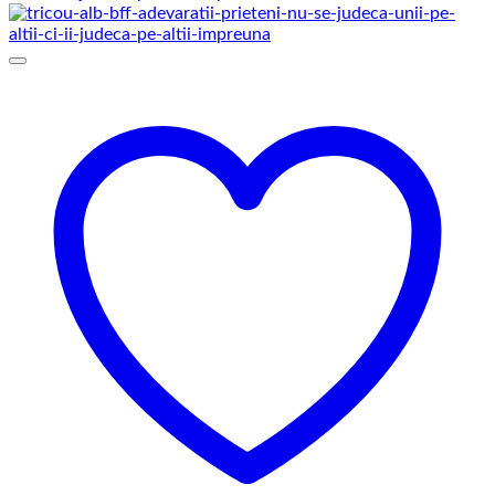
129,00 lei
până
la
145,00 lei