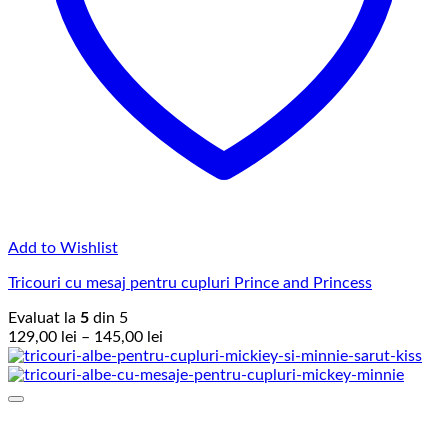
Add to Wishlist
Tricouri cu mesaj pentru cupluri Prince and Princess
Evaluat la
5
din 5
Interval
129,00
lei
–
145,00
lei
de
prețuri:
129,00 lei
până
la