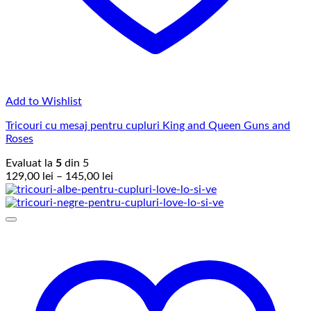
Add to Wishlist
Tricouri cu mesaj pentru cupluri King and Queen Guns and
Roses
Evaluat la
5
din 5
Interval
129,00
lei
–
145,00
lei
de
prețuri:
129,00 lei
până
la
145,00 lei