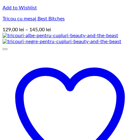
Add to Wishlist
Tricou cu mesaj Best Bitches
Interval
129,00
lei
–
145,00
lei
de
prețuri:
129,00 lei
până
la
145,00 lei