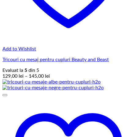
Add to Wishlist
Tricouri cu mesaj pentru cupluri Beauty and Beast
Evaluat la
5
din 5
Interval
129,00
lei
–
145,00
lei
de
prețuri:
129,00 lei
până
la
145,00 lei