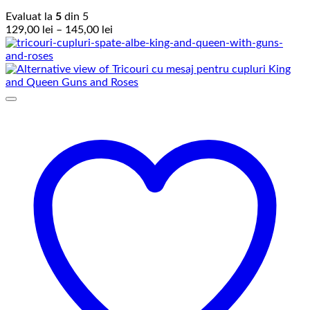
Evaluat la
5
din 5
Interval
129,00
lei
–
145,00
lei
de
prețuri:
129,00 lei
până
la
145,00 lei