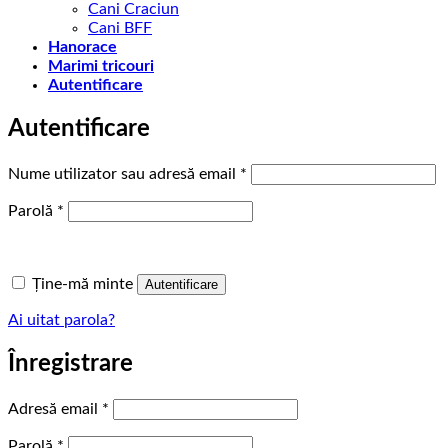
Cani Craciun
Cani BFF
Hanorace
Marimi tricouri
Autentificare
Autentificare
Obligatoriu
Nume utilizator sau adresă email
*
Obligatoriu
Parolă
*
Ține-mă minte
Autentificare
Ai uitat parola?
Înregistrare
Obligatoriu
Adresă email
*
Obligatoriu
Parolă
*