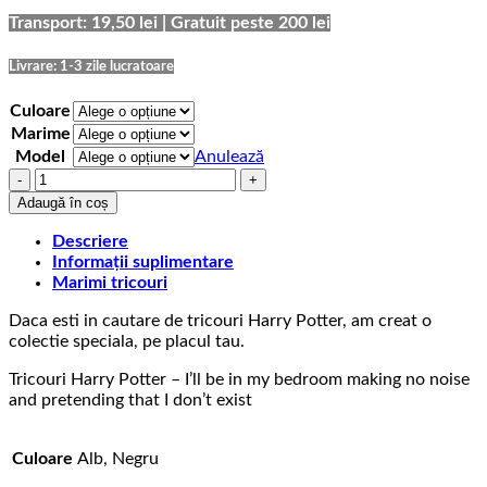
69,00 lei
până
Transport: 19,50 lei | Gratuit peste 200 lei
la
75,00 lei
Livrare: 1-3 zile lucratoare
Culoare
Marime
Model
Anulează
Cantitate
Tricou
Adaugă în coș
Harry
Potter
Descriere
In
Informații suplimentare
my
Marimi tricouri
bedroom
Daca esti in cautare de tricouri Harry Potter, am creat o
colectie speciala, pe placul tau.
Tricouri Harry Potter – I’ll be in my bedroom making no noise
and pretending that I don’t exist
Culoare
Alb, Negru