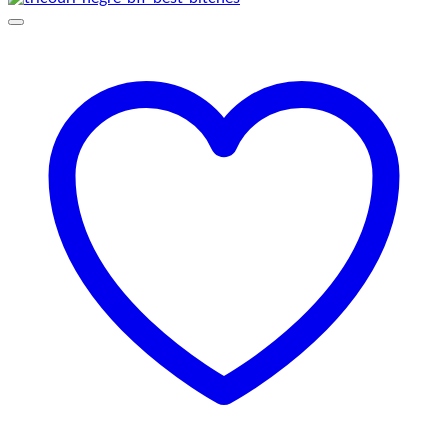
129,00 lei
până
la
145,00 lei