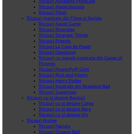
Tricouri Asistente Medicale
Tricouri Manichiurista
Tricouri Piloti
Tricouri inspirate din Filme si Seriale
Tricouri Squid Game
Tricouri Riverdale
Tricouri Stranger Things
Tricouri Friends
Tricouri La Casa de Papel
Tricouri Deadpool
Tricouri cu mesaje inspirate din Game of
Thrones
Tricouri PowerPuff Girls
Tricouri Rick and Morty
Tricouri Harry Potter
Tricouri Inspirate din Breaking Bad
Tricouri Superman
Tricouri cu si despre Bauturi
Tricouri cu si despre Cafea
Tricouri cu si despre Bere
Tricouri cu si despre Vin
Tricouri Anime
Tricouri Naruto
Tricouri Dragon Ball