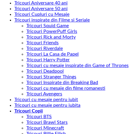
Tricouri Aniversare 40 ani
Tricouri Aniversare 50 ani
Tricouri Cupluri cu Mesaje
Tricouri inspirate din Filme si Seriale
Tricouri Squid Game
Tricouri PowerPuff Girls
Tricouri Rick and Morty
Tricouri Friends
Tricouri Riverdale
Tricouri La Casa de Papel
Tricouri Harry Potter
Tricouri cu mesaje inspirate din Game of Thrones
Tricouri Deadpool
Tricouri Stranger Things
Tricouri Inspirate din Breaking Bad
Tricouri cu mesaje din filme romanesti
Tricouri Avengers
Tricouri cu mesaje pentru iubit
Tricouri cu mesaje pentru iubita
Tricouri Copii
Tricouri BTS
Tricouri Brawl Stars
Tricouri Minecraft
Tricouri Billie Eilish