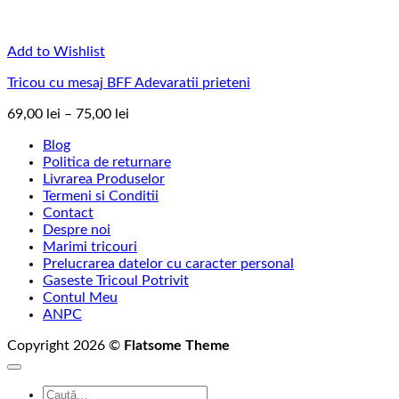
Add to Wishlist
Tricou cu mesaj BFF Adevaratii prieteni
Interval
69,00
lei
–
75,00
lei
de
Blog
prețuri:
Politica de returnare
69,00 lei
Livrarea Produselor
până
Termeni si Conditii
la
Contact
75,00 lei
Despre noi
Marimi tricouri
Prelucrarea datelor cu caracter personal
Gaseste Tricoul Potrivit
Contul Meu
ANPC
Copyright 2026 ©
Flatsome Theme
Caută