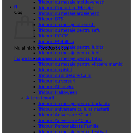
Tricouri cu mesaje moldovenesti
0
Tricouri Cupluri cu Mesaje
Coș
Tricouri cu mesaje ardelenesti
Tricouri BTS
Tricouri cu mesaje oltenesti
Tricouri cu mesaje pentru sefu
Tricouri ROCK
Tricouri Metallica
Tricouri cu mesaje pentru iubita
Nu ai niciun produs în coș.
Tricouri cu mesaje pentru iubit
Înapoi la magazin
Tricouri cu mesaje pentru tatici
Tricouri cu mesaje pentru viitoare mamici
Tricouri cu pisici
Tricouri cu si despre Caini
Tricouri cu versuri
Tricouri Absolvire
Tricouri Halloween
Alte categorii
Tricouri cu mesaje pentru burlacite
Tricouri aniversare cu luna nasterii
Tricouri Aniversare 50 ani
Tricouri Aniversare 40 ani
Tricouri Personalizate Familie
Tricouri cu mesaje pentru festival