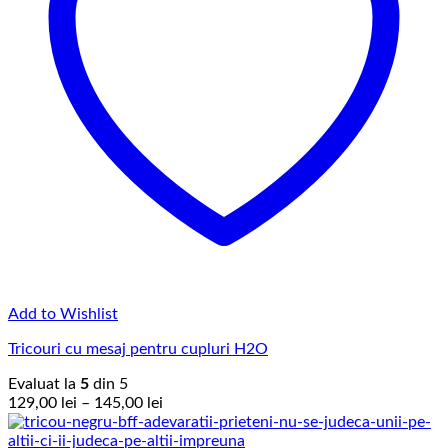
Add to Wishlist
Tricouri cu mesaj pentru cupluri H2O
Evaluat la
5
din 5
Interval
129,00
lei
–
145,00
lei
de
prețuri: