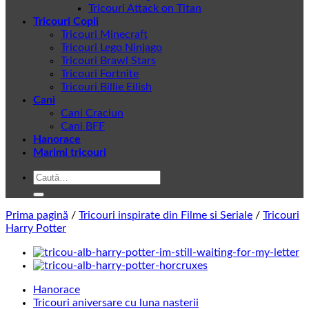
Tricouri Attack on Titan
Tricouri Copii
Tricouri Minecraft
Tricouri Lego Ninjago
Tricouri Brawl Stars
Tricouri Fortnite
Tricouri Billie Eilish
Cani
Cani Craciun
Cani BFF
Hanorace
Marimi tricouri
Caută
după:
Prima pagină
/
Tricouri inspirate din Filme si Seriale
/
Tricouri
Harry Potter
Hanorace
Tricouri aniversare cu luna nasterii