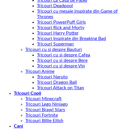
Tricouri La Casa de Papel
Tricouri Deadpool
Tricouri cu mesaje inspirate din Game of
Thrones
Tricouri PowerPuff Girls
Tricouri Rick and Morty
Tricouri Harry Potter
Tricouri Inspirate din Breaking Bad
Tricouri Superman
Tricouri cu si despre Bauturi
Tricouri cu si despre Cafea
Tricouri cu si despre Bere
Tricouri cu si despre Vin
Tricouri Anime
Tricouri Naruto
Tricouri Dragon Ball
Tricouri Attack on Titan
Tricouri Copii
Tricouri Minecraft
Tricouri Lego Ninjago
Tricouri Brawl Stars
Tricouri Fortnite
Tricouri Billie Eilish
Cani