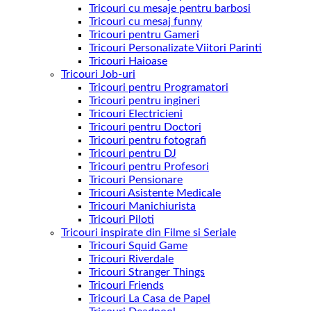
Tricouri cu mesaje pentru barbosi
Tricouri cu mesaj funny
Tricouri pentru Gameri
Tricouri Personalizate Viitori Parinti
Tricouri Haioase
Tricouri Job-uri
Tricouri pentru Programatori
Tricouri pentru ingineri
Tricouri Electricieni
Tricouri pentru Doctori
Tricouri pentru fotografi
Tricouri pentru DJ
Tricouri pentru Profesori
Tricouri Pensionare
Tricouri Asistente Medicale
Tricouri Manichiurista
Tricouri Piloti
Tricouri inspirate din Filme si Seriale
Tricouri Squid Game
Tricouri Riverdale
Tricouri Stranger Things
Tricouri Friends
Tricouri La Casa de Papel