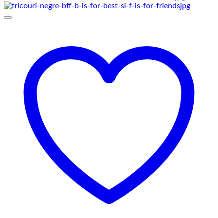
prețuri:
129,00 lei
până
la
145,00 lei