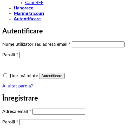
Cani BFF
Hanorace
Marimi tricouri
Autentificare
Autentificare
Obligatoriu
Nume utilizator sau adresă email
*
Obligatoriu
Parolă
*
Ține-mă minte
Autentificare
Ai uitat parola?
Înregistrare
Obligatoriu
Adresă email
*
Obligatoriu
Parolă
*