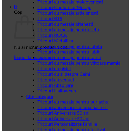
Tricouri cu mesaje moldovenesti
0
Tricouri Cupluri cu Mesaje
Coș
Tricouri cu mesaje ardelenesti
Tricouri BTS
Tricouri cu mesaje oltenesti
Tricouri cu mesaje pentru sefu
Tricouri ROCK
Tricouri Metallica
Tricouri cu mesaje pentru iubita
Nu ai niciun produs în coș.
Tricouri cu mesaje pentru iubit
Înapoi la magazin
Tricouri cu mesaje pentru tatici
Tricouri cu mesaje pentru viitoare mamici
Tricouri cu pisici
Tricouri cu si despre Caini
Tricouri cu versuri
Tricouri Absolvire
Tricouri Halloween
Alte categorii
Tricouri cu mesaje pentru burlacite
Tricouri aniversare cu luna nasterii
Tricouri Aniversare 50 ani
Tricouri Aniversare 40 ani
Tricouri Personalizate Familie
Tricouri cu mesaje pentru festival