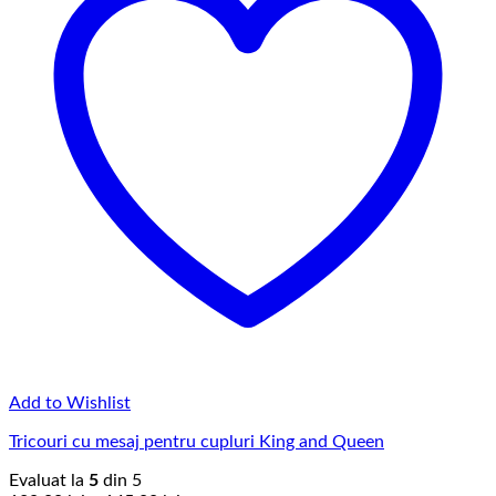
Add to Wishlist
Tricouri cu mesaj pentru cupluri King and Queen
Evaluat la
5
din 5