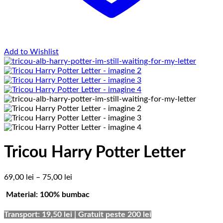
Add to Wishlist
Tricou Harry Potter Letter
Interval
69,00
lei
–
75,00
lei
de
Material: 100% bumbac
prețuri:
69,00 lei
până
Transport: 19,50 lei | Gratuit peste 200 lei