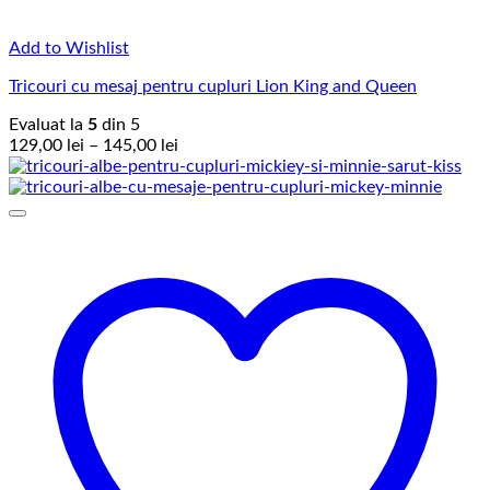
Add to Wishlist
Tricouri cu mesaj pentru cupluri Lion King and Queen
Evaluat la
5
din 5
Interval
129,00
lei
–
145,00
lei
de
prețuri:
129,00 lei
până
la
145,00 lei