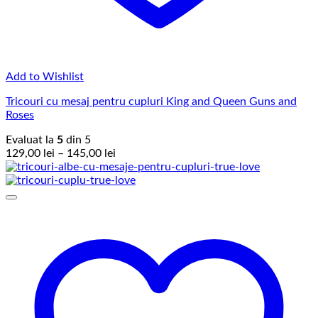
Add to Wishlist
Tricouri cu mesaj pentru cupluri King and Queen Guns and
Roses
Evaluat la
5
din 5
Interval
129,00
lei
–
145,00
lei
de
prețuri:
129,00 lei
până
la
145,00 lei