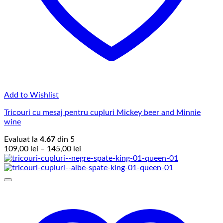
Add to Wishlist
Tricouri cu mesaj pentru cupluri Mickey beer and Minnie
wine
Evaluat la
4.67
din 5
Interval
109,00
lei
–
145,00
lei
de
prețuri:
109,00 lei
până
la
145,00 lei