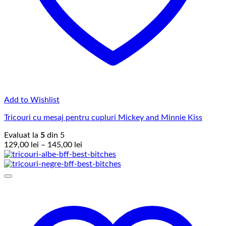
Add to Wishlist
Tricouri cu mesaj pentru cupluri Mickey and Minnie Kiss
Evaluat la
5
din 5
Interval
129,00
lei
–
145,00
lei
de
prețuri:
129,00 lei
până
la
145,00 lei