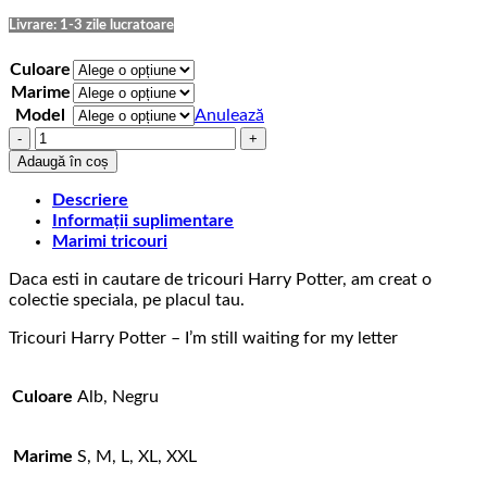
la
75,00 lei
Livrare: 1-3 zile lucratoare
Culoare
Marime
Model
Anulează
Cantitate
Tricou
Adaugă în coș
Harry
Potter
Descriere
Letter
Informații suplimentare
Marimi tricouri
Daca esti in cautare de tricouri Harry Potter, am creat o
colectie speciala, pe placul tau.
Tricouri Harry Potter – I’m still waiting for my letter
Culoare
Alb, Negru
Marime
S, M, L, XL, XXL