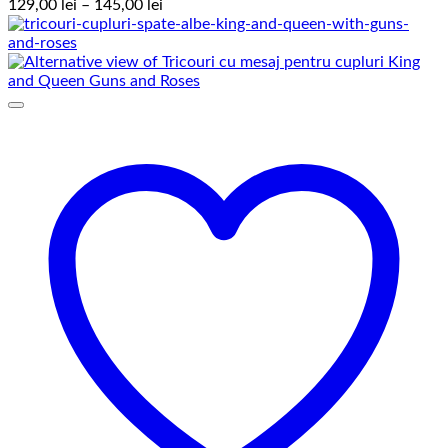
Interval
129,00
lei
–
145,00
lei
de
prețuri:
129,00 lei
până
la
145,00 lei