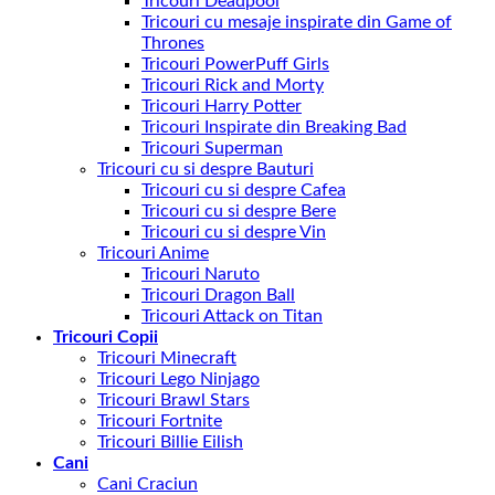
Tricouri Deadpool
Tricouri cu mesaje inspirate din Game of
Thrones
Tricouri PowerPuff Girls
Tricouri Rick and Morty
Tricouri Harry Potter
Tricouri Inspirate din Breaking Bad
Tricouri Superman
Tricouri cu si despre Bauturi
Tricouri cu si despre Cafea
Tricouri cu si despre Bere
Tricouri cu si despre Vin
Tricouri Anime
Tricouri Naruto
Tricouri Dragon Ball
Tricouri Attack on Titan
Tricouri Copii
Tricouri Minecraft
Tricouri Lego Ninjago
Tricouri Brawl Stars
Tricouri Fortnite
Tricouri Billie Eilish
Cani
Cani Craciun