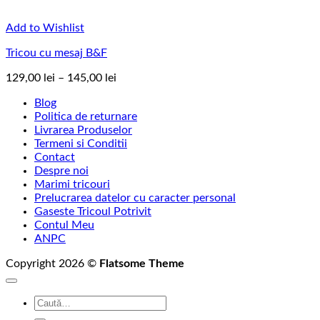
Add to Wishlist
Tricou cu mesaj B&F
Interval
129,00
lei
–
145,00
lei
de
Blog
prețuri:
Politica de returnare
129,00 lei
Livrarea Produselor
până
Termeni si Conditii
la
Contact
145,00 lei
Despre noi
Marimi tricouri
Prelucrarea datelor cu caracter personal
Gaseste Tricoul Potrivit
Contul Meu
ANPC
Copyright 2026 ©
Flatsome Theme
Caută
după: