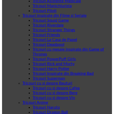
Tricouri Asistente Medicale
Tricouri Manichiurista
Tricouri Piloti
Tricouri inspirate din Filme si Seriale
Tricouri Squid Game
Tricouri Riverdale
Tricouri Stranger Things
Tricouri Friends
Tricouri La Casa de Papel
Tricouri Deadpool
Tricouri cu mesaje inspirate din Game of
Thrones
Tricouri PowerPuff Girls
Tricouri Rick and Morty
Tricouri Harry Potter
Tricouri Inspirate din Breaking Bad
Tricouri Superman
Tricouri cu si despre Bauturi
Tricouri cu si despre Cafea
Tricouri cu si despre Bere
Tricouri cu si despre Vin
Tricouri Anime
Tricouri Naruto
Tricouri Dragon Ball