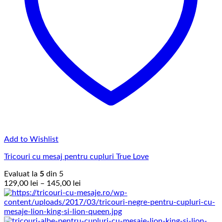
Add to Wishlist
Tricouri cu mesaj pentru cupluri True Love
Evaluat la
5
din 5
Interval
129,00
lei
–
145,00
lei
de
prețuri:
129,00 lei
până