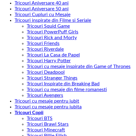
Tricouri Aniversare 40 ani
Tricouri Aniversare 50 ani
Tricouri Cupluri cu Mesaje
Tricouri inspirate din Filme si Seriale
Tricouri Squid Game
Tricouri PowerPuff Girls
Tricouri Rick and Morty
Tricouri Friends
Tricouri Riverdale
Tricouri La Casa de Papel
Tricouri Harry Potter
Tricouri cu mesaje inspirate din Game of Thrones
Tricouri Deadpool
Tricouri Stranger Things
Tricouri Inspirate din Breaking Bad
Tricouri cu mesaje din filme romanesti
Tricouri Avengers
Tricouri cu mesaje pentru iubit
Tricouri cu mesaje pentru iubita
Tricouri Copii
Tricouri BTS
Tricouri Brawl Stars
Tricouri Minecraft
Tricouri Billie Eilish