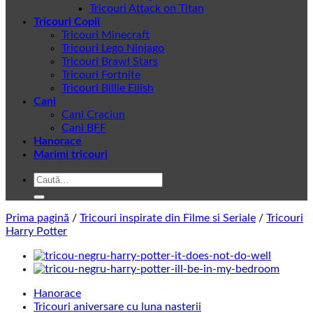
Tricouri Attack on Titan
Tricouri Copii
Tricouri Minecraft
Tricouri Lego Ninjago
Tricouri Brawl Stars
Tricouri Fortnite
Tricouri Billie Eilish
Cani
Cani Craciun
Cani BFF
Hanorace
Marimi tricouri
Caută
după:
Prima pagină
/
Tricouri inspirate din Filme si Seriale
/
Tricouri
Harry Potter
Hanorace
Tricouri aniversare cu luna nasterii