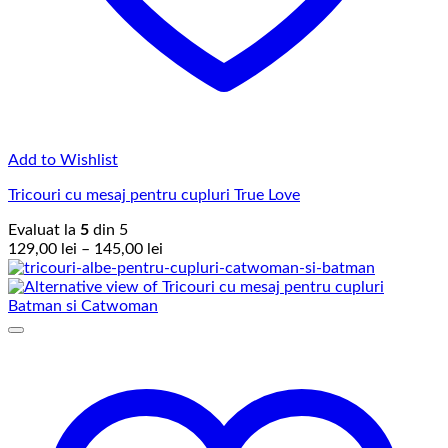
Add to Wishlist
Tricouri cu mesaj pentru cupluri True Love
Evaluat la
5
din 5
Interval
129,00
lei
–
145,00
lei
de
prețuri:
129,00 lei
până
la
145,00 lei