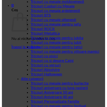
Tricouri cu mesaje moldovenesti
0
Tricouri Cupluri cu Mesaje
Coș
Tricouri cu mesaje ardelenesti
Tricouri BTS
Tricouri cu mesaje oltenesti
Tricouri cu mesaje pentru sefu
Tricouri ROCK
Tricouri Metallica
Tricouri cu mesaje pentru iubita
Nu ai niciun produs în coș.
Tricouri cu mesaje pentru iubit
Înapoi la magazin
Tricouri cu mesaje pentru tatici
Tricouri cu mesaje pentru viitoare mamici
Tricouri cu pisici
Tricouri cu si despre Caini
Tricouri cu versuri
Tricouri Absolvire
Tricouri Halloween
Alte categorii
Tricouri cu mesaje pentru burlacite
Tricouri aniversare cu luna nasterii
Tricouri Aniversare 50 ani
Tricouri Aniversare 40 ani
Tricouri Personalizate Familie
Tricouri cu mesaje pentru festival