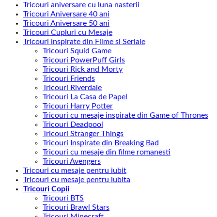
Tricouri aniversare cu luna nasterii
Tricouri Aniversare 40 ani
Tricouri Aniversare 50 ani
Tricouri Cupluri cu Mesaje
Tricouri inspirate din Filme si Seriale
Tricouri Squid Game
Tricouri PowerPuff Girls
Tricouri Rick and Morty
Tricouri Friends
Tricouri Riverdale
Tricouri La Casa de Papel
Tricouri Harry Potter
Tricouri cu mesaje inspirate din Game of Thrones
Tricouri Deadpool
Tricouri Stranger Things
Tricouri Inspirate din Breaking Bad
Tricouri cu mesaje din filme romanesti
Tricouri Avengers
Tricouri cu mesaje pentru iubit
Tricouri cu mesaje pentru iubita
Tricouri Copii
Tricouri BTS
Tricouri Brawl Stars
Tricouri Minecraft