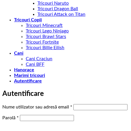
Tricouri Naruto
Tricouri Dragon Ball
Tricouri Attack on Titan
Tricouri Copii
Tricouri Minecraft
Tricouri Lego Ninjago
Tricouri Brawl Stars
Tricouri Fortnite
Tricouri Billie Eilish
Cani
Cani Craciun
Cani BFF
Hanorace
Marimi tricouri
Autentificare
Autentificare
Obligatoriu
Nume utilizator sau adresă email
*
Obligatoriu
Parolă
*