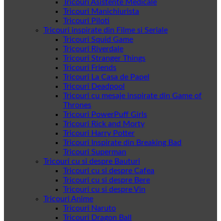
Tricouri Asistente Medicale
Tricouri Manichiurista
Tricouri Piloti
Tricouri inspirate din Filme si Seriale
Tricouri Squid Game
Tricouri Riverdale
Tricouri Stranger Things
Tricouri Friends
Tricouri La Casa de Papel
Tricouri Deadpool
Tricouri cu mesaje inspirate din Game of
Thrones
Tricouri PowerPuff Girls
Tricouri Rick and Morty
Tricouri Harry Potter
Tricouri Inspirate din Breaking Bad
Tricouri Superman
Tricouri cu si despre Bauturi
Tricouri cu si despre Cafea
Tricouri cu si despre Bere
Tricouri cu si despre Vin
Tricouri Anime
Tricouri Naruto
Tricouri Dragon Ball