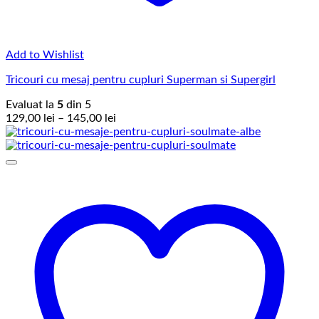
Add to Wishlist
Tricouri cu mesaj pentru cupluri Superman si Supergirl
Evaluat la
5
din 5
Interval
129,00
lei
–
145,00
lei
de
prețuri:
129,00 lei
până
la
145,00 lei