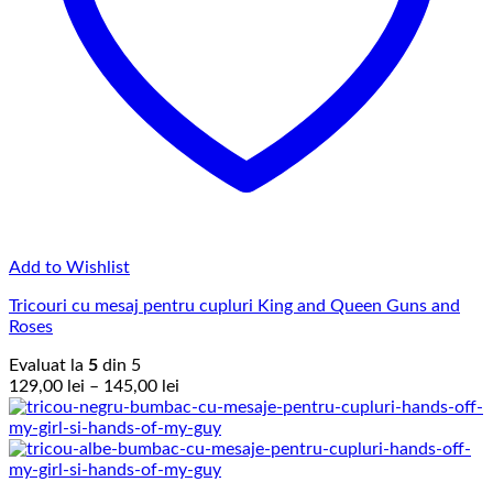
Add to Wishlist
Tricouri cu mesaj pentru cupluri King and Queen Guns and
Roses
Evaluat la
5
din 5
Interval
129,00
lei
–
145,00
lei
de
prețuri:
129,00 lei
până
la