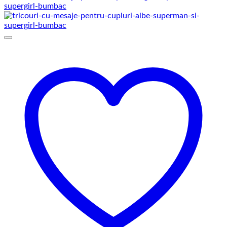
prețuri:
129,00 lei
până
la
145,00 lei