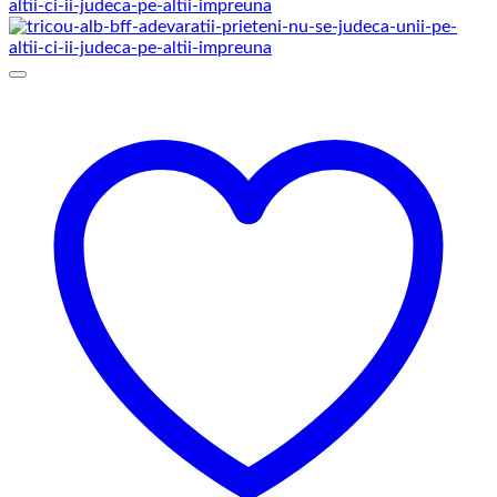
prețuri:
129,00 lei
până
la
145,00 lei