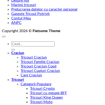
Despre noi
Marimi tricouri
Prelucrarea datelor cu caracter personal
Gaseste Tricoul Potrivit
Contul Meu
ANPC
Copyright 2026 ©
Flatsome Theme
Caută
după:
Craciun
Tricouri Craciun
Tricouri Familie Craciun
Tricouri Craciun Copii
Tricouri Cupluri Craciun
Cani Craciun
Tricouri
Categorii Populare
Tricouri Crypto
Tricouri cu mesaje BFF
Tricouri King Queen
Tricouri Moto