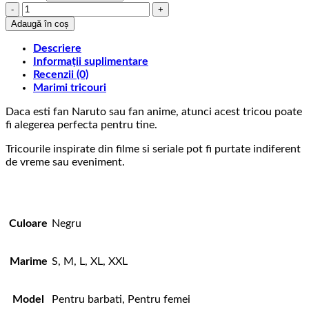
Cantitate
Tricou
Adaugă în coș
Naruto
Inner
Descriere
Evil
Informații suplimentare
Recenzii (0)
Marimi tricouri
Daca esti fan Naruto sau fan anime, atunci acest tricou poate
fi alegerea perfecta pentru tine.
Tricourile inspirate din filme si seriale pot fi purtate indiferent
de vreme sau eveniment.
Culoare
Negru
Marime
S, M, L, XL, XXL
Model
Pentru barbati, Pentru femei