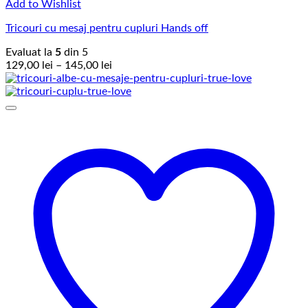
Add to Wishlist
Tricouri cu mesaj pentru cupluri Hands off
Evaluat la
5
din 5
Interval
129,00
lei
–
145,00
lei
de
prețuri:
129,00 lei
până
la
145,00 lei