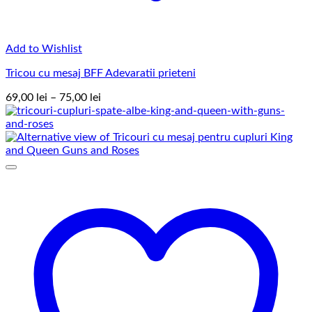
Add to Wishlist
Tricou cu mesaj BFF Adevaratii prieteni
Interval
69,00
lei
–
75,00
lei
de
prețuri:
69,00 lei
până
la
75,00 lei