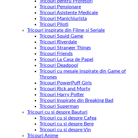
Tricouri pentru Profesori
Tricouri Pensionare
Tricouri Asistente Medicale
Tricouri Manichiurista
Tricouri Piloti
Tricouri inspirate din Filme si Seriale
Tricouri Squid Game
Tricouri Riverdale
Tricouri Stranger Things
Tricouri Friends
Tricouri La Casa de Papel
Tricouri Deadpool
Tricouri cu mesaje inspirate din Game of
Thrones
Tricouri PowerPuff Girls
Tricouri Rick and Morty
Tricouri Harry Potter
Tricouri Inspirate din Breaking Bad
Tricouri Superman
Tricouri cu si despre Bauturi
Tricouri cu si despre Cafea
Tricouri cu si despre Bere
Tricouri cu si despre Vin
Tricouri Anime