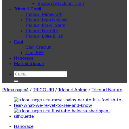
Tricouri Attack on Titan
Tricouri Copii
Tricouri Minecraft
Tricouri Lego Ninjago
Tricouri Brawl Stars
Tricouri Fortnite
Tricouri Billie Eilish
Cani
Cani Craciun
Cani BFF
Hanorace
Marimi tricouri
Caută
după:
Prima pagină
/
TRICOURI
/
Tricouri Anime
/
Tricouri Naruto
Hanorace