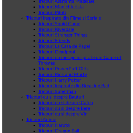
Tricouri Asistente Medicale
Tricouri Manichiurista
Tricouri Piloti
Tricouri inspirate din Filme si Seriale
Tricouri Squid Game
Tricouri Riverdale
Tricouri Stranger Things
Tricouri Friends
Tricouri La Casa de Papel
Tricouri Deadpool
Tricouri cu mesaje inspirate din Game of
Thrones
Tricouri PowerPuff Girls
Tricouri Rick and Morty
Tricouri Harry Potter
Tricouri Inspirate din Breaking Bad
Tricouri Superman
Tricouri cu si despre Bauturi
Tricouri cu si despre Cafea
Tricouri cu si despre Bere
Tricouri cu si despre Vin
Tricouri Anime
Tricouri Naruto
Tricouri Dragon Ball