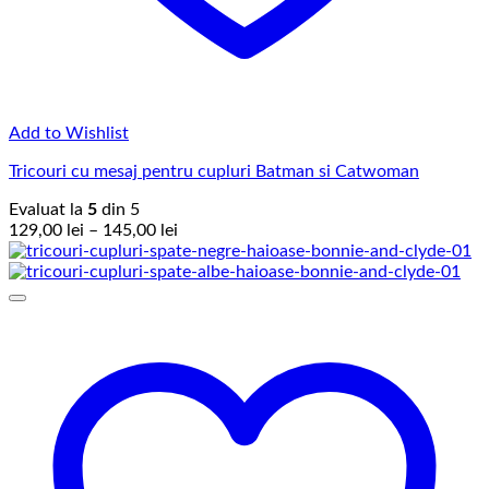
Add to Wishlist
Tricouri cu mesaj pentru cupluri Batman si Catwoman
Evaluat la
5
din 5
Interval
129,00
lei
–
145,00
lei
de
prețuri:
129,00 lei
până
la
145,00 lei