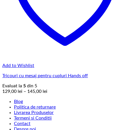
Add to Wishlist
Tricouri cu mesaj pentru cupluri Hands off
Evaluat la
5
din 5
Interval
129,00
lei
–
145,00
lei
de
Blog
prețuri:
Politica de returnare
129,00 lei
Livrarea Produselor
până
Termeni si Conditii
la
Contact
145,00 lei
Despre noi