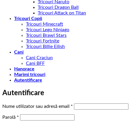
Tricouri Naruto
Tricouri Dragon Ball
Tricouri Attack on Titan
Tricouri Copii
Tricouri Minecraft
Tricouri Lego Ninjago
Tricouri Brawl Stars
Tricouri Fortnite
Tricouri Billie Eilish
Cani
Cani Craciun
Cani BFF
Hanorace
Marimi tricouri
Autentificare
Autentificare
Obligatoriu
Nume utilizator sau adresă email
*
Obligatoriu
Parolă
*