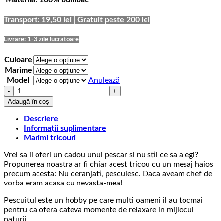
prețuri:
69,00 lei
până
Transport: 19,50 lei | Gratuit peste 200 lei
la
75,00 lei
Livrare: 1-3 zile lucratoare
Culoare
Marime
Model
Anulează
Cantitate
Tricou
Adaugă în coș
Pescari
Nu
Descriere
Deranjati
Informații suplimentare
Marimi tricouri
Vrei sa ii oferi un cadou unui pescar si nu stii ce sa alegi?
Propunerea noastra ar fi chiar acest tricou cu un mesaj haios
precum acesta: Nu deranjati, pescuiesc. Daca aveam chef de
vorba eram acasa cu nevasta-mea!
Pescuitul este un hobby pe care multi oameni il au tocmai
pentru ca ofera cateva momente de relaxare in mijlocul
naturii.