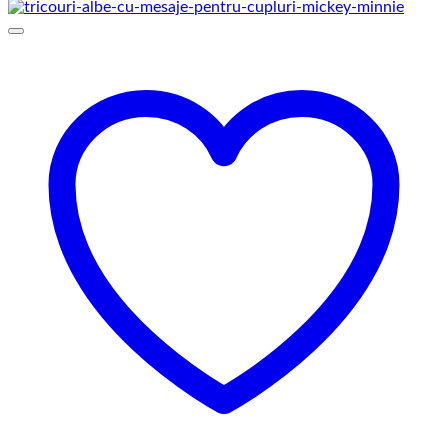
prețuri:
129,00 lei
până
la
145,00 lei