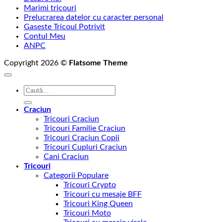
Marimi tricouri
Prelucrarea datelor cu caracter personal
Gaseste Tricoul Potrivit
Contul Meu
ANPC
Copyright 2026 ©
Flatsome Theme
Caută
după:
Craciun
Tricouri Craciun
Tricouri Familie Craciun
Tricouri Craciun Copii
Tricouri Cupluri Craciun
Cani Craciun
Tricouri
Categorii Populare
Tricouri Crypto
Tricouri cu mesaje BFF
Tricouri King Queen
Tricouri Moto