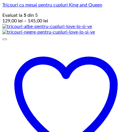
Tricouri cu mesaj pentru cupluri King and Queen
Evaluat la
5
din 5
Interval
129,00
lei
–
145,00
lei
de
prețuri:
129,00 lei
până
la
145,00 lei