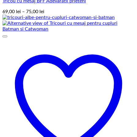
Tricou cu mesaj BFF Adevaratii prieteni
Interval
69,00
lei
–
75,00
lei
de
prețuri:
69,00 lei
până
la
75,00 lei