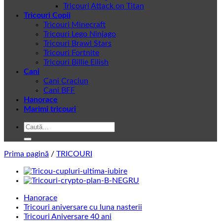
Tricouri Attack on Titan
Tricouri Copii
Tricouri Minecraft
Tricouri Lego Ninjago
Tricouri Brawl Stars
Tricouri Fortnite
Tricouri Billie Eilish
Cani
Cani Craciun
Cani BFF
Hanorace
Marimi tricouri
Caută
după:
Prima pagină
/
TRICOURI
Hanorace
Tricouri aniversare cu luna nasterii
Tricouri Aniversare 40 ani