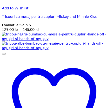
Add to Wishlist
Tricouri cu mesaj pentru cupluri Mickey and Minnie Kiss
Evaluat la
5
din 5
Interval
129,00
lei
–
145,00
lei
de
prețuri:
129,00 lei
până
la
145,00 lei