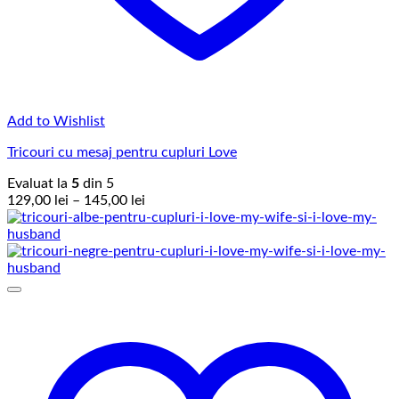
Add to Wishlist
Tricouri cu mesaj pentru cupluri Love
Evaluat la
5
din 5
Interval
129,00
lei
–
145,00
lei
de
prețuri:
129,00 lei
până
la
145,00 lei