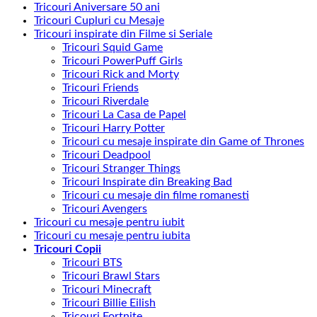
Tricouri Aniversare 50 ani
Tricouri Cupluri cu Mesaje
Tricouri inspirate din Filme si Seriale
Tricouri Squid Game
Tricouri PowerPuff Girls
Tricouri Rick and Morty
Tricouri Friends
Tricouri Riverdale
Tricouri La Casa de Papel
Tricouri Harry Potter
Tricouri cu mesaje inspirate din Game of Thrones
Tricouri Deadpool
Tricouri Stranger Things
Tricouri Inspirate din Breaking Bad
Tricouri cu mesaje din filme romanesti
Tricouri Avengers
Tricouri cu mesaje pentru iubit
Tricouri cu mesaje pentru iubita
Tricouri Copii
Tricouri BTS
Tricouri Brawl Stars
Tricouri Minecraft
Tricouri Billie Eilish
Tricouri Fortnite