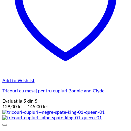
Add to Wishlist
Tricouri cu mesaj pentru cupluri Bonnie and Clyde
Evaluat la
5
din 5
Interval
129,00
lei
–
145,00
lei
de
prețuri:
129,00 lei
până