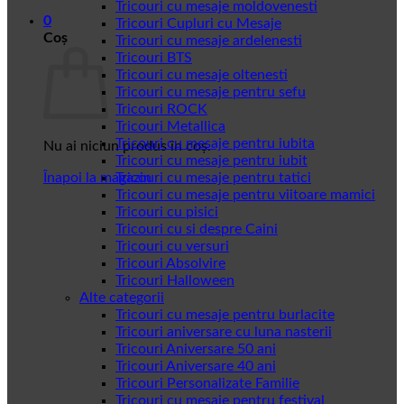
Tricouri cu mesaje moldovenesti
0
Tricouri Cupluri cu Mesaje
Coș
Tricouri cu mesaje ardelenesti
Tricouri BTS
Tricouri cu mesaje oltenesti
Tricouri cu mesaje pentru sefu
Tricouri ROCK
Tricouri Metallica
Tricouri cu mesaje pentru iubita
Nu ai niciun produs în coș.
Tricouri cu mesaje pentru iubit
Înapoi la magazin
Tricouri cu mesaje pentru tatici
Tricouri cu mesaje pentru viitoare mamici
Tricouri cu pisici
Tricouri cu si despre Caini
Tricouri cu versuri
Tricouri Absolvire
Tricouri Halloween
Alte categorii
Tricouri cu mesaje pentru burlacite
Tricouri aniversare cu luna nasterii
Tricouri Aniversare 50 ani
Tricouri Aniversare 40 ani
Tricouri Personalizate Familie
Tricouri cu mesaje pentru festival