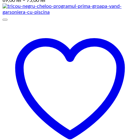
69,00
lei
–
75,00
lei
de
prețuri:
69,00 lei
până
la
75,00 lei