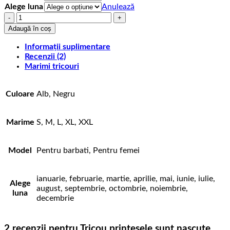
Alege luna
Anulează
Cantitate
Tricou
Adaugă în coș
printesele
sunt
Informații suplimentare
nascute
Recenzii (2)
Marimi tricouri
Culoare
Alb, Negru
Marime
S, M, L, XL, XXL
Model
Pentru barbati, Pentru femei
ianuarie, februarie, martie, aprilie, mai, iunie, iulie,
Alege
august, septembrie, octombrie, noiembrie,
luna
decembrie
2 recenzii pentru
Tricou printesele sunt nascute