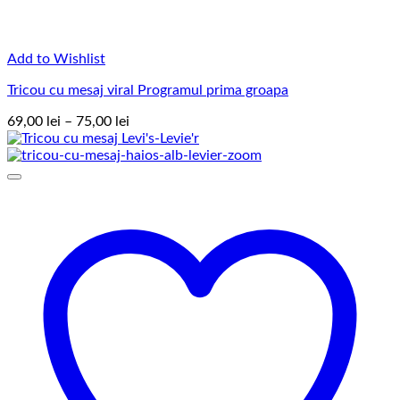
Add to Wishlist
Tricou cu mesaj viral Programul prima groapa
Interval
69,00
lei
–
75,00
lei
de
prețuri:
69,00 lei
până
la
75,00 lei