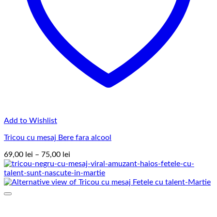
Add to Wishlist
Tricou cu mesaj Bere fara alcool
Interval
69,00
lei
–
75,00
lei
de
prețuri:
69,00 lei
până
la
75,00 lei