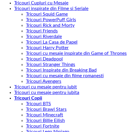
Tricouri Cupluri cu Mesaje
Tricouri inspirate din Filme si Seriale
Tricouri Squid Game
Tricouri PowerPuff Girls
Tricouri Rick and Morty
Tricouri Friends
Tricouri Riverdale
Tricouri La Casa de Papel
Tricouri Harry Potter
Tricouri cu mesaje inspirate din Game of Thrones
Tricouri Deadpool
Tricouri Stranger Things
Tricouri Inspirate din Breaking Bad
Tricouri cu mesaje din filme romanesti
Tricouri Avengers
Tricouri cu mesaje pentru iubit
Tricouri cu mesaje pentru iubita
Tricouri Copii
Tricouri BTS
Tricouri Brawl Stars
Tricouri Minecraft
Tricouri Billie Eilish
Tricouri Fortnite
Tricouri Lego Ninjago