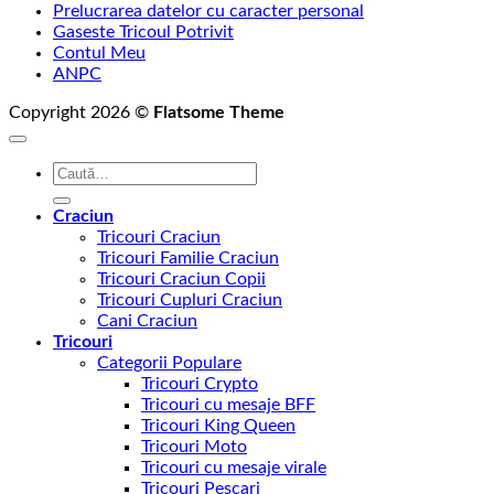
Prelucrarea datelor cu caracter personal
Gaseste Tricoul Potrivit
Contul Meu
ANPC
Copyright 2026 ©
Flatsome Theme
Caută
după:
Craciun
Tricouri Craciun
Tricouri Familie Craciun
Tricouri Craciun Copii
Tricouri Cupluri Craciun
Cani Craciun
Tricouri
Categorii Populare
Tricouri Crypto
Tricouri cu mesaje BFF
Tricouri King Queen
Tricouri Moto
Tricouri cu mesaje virale
Tricouri Pescari