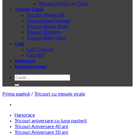
Tricouri Attack on Titan
Tricouri Copii
Tricouri Minecraft
Tricouri Lego Ninjago
Tricouri Brawl Stars
Tricouri Fortnite
Tricouri Billie Eilish
Cani
Cani Craciun
Cani BFF
Hanorace
Marimi tricouri
Caută
după:
Prima pagină
/
Tricouri cu mesaje virale
Hanorace
Tricouri aniversare cu luna nasterii
Tricouri Aniversare 40 ani
Tricouri Aniversare 50 ani