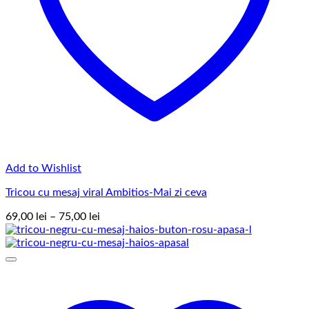
Add to Wishlist
Tricou cu mesaj viral Ambitios-Mai zi ceva
Interval
69,00
lei
–
75,00
lei
de
prețuri:
69,00 lei
până
la
75,00 lei