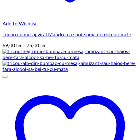
Add to Wishlist
Tricou cu mesaj viral Mandru ca sunt suma defectelor mele
Interval
69,00
lei
–
75,00
lei
de
prețuri:
69,00 lei
până
la
75,00 lei