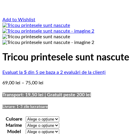
Add to Wishlist
Tricou printesele sunt nascute
Evaluat la
5
din 5 pe baza a
2
evaluări de la clienți
Interval
69,00
lei
–
75,00
lei
de
prețuri:
Transport: 19,50 lei | Gratuit peste 200 lei
69,00 lei
până
Livrare: 1-3 zile lucratoare
la
75,00 lei
Culoare
Marime
Model