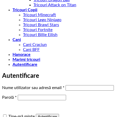
Tricouri Attack on Titan
Tricouri Copii
Tricouri Minecraft
Tricouri Lego Ninjago
Tricouri Brawl Stars
Tricouri Fortnite
Tricouri Billie Eilish
Cani
Cani Craciun
Cani BFF
Hanorace
Marimi tricouri
Autentificare
Autentificare
Obligatoriu
Nume utilizator sau adresă email
*
Obligatoriu
Parolă
*
Ține-mă minte
Autentificare