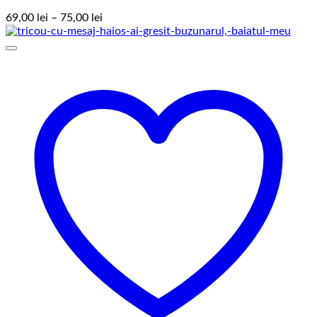
Interval
69,00
lei
–
75,00
lei
de
prețuri:
69,00 lei
până
la
75,00 lei