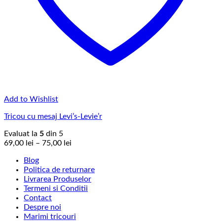
Add to Wishlist
Tricou cu mesaj Levi’s-Levie’r
Evaluat la
5
din 5
Interval
69,00
lei
–
75,00
lei
de
Blog
prețuri:
Politica de returnare
69,00 lei
Livrarea Produselor
până
Termeni si Conditii
la
Contact
75,00 lei
Despre noi
Marimi tricouri