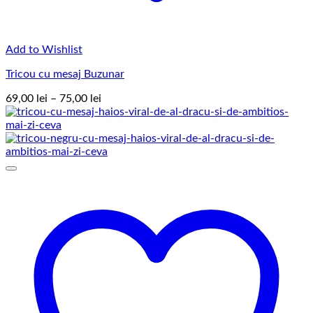
Add to Wishlist
Tricou cu mesaj Buzunar
Interval
69,00
lei
–
75,00
lei
de
prețuri:
69,00 lei
până
la
75,00 lei