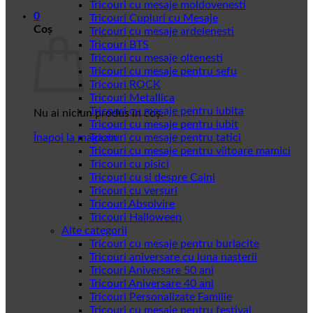
Tricouri cu mesaje moldovenesti
0
Tricouri Cupluri cu Mesaje
Coș
Tricouri cu mesaje ardelenesti
Tricouri BTS
Tricouri cu mesaje oltenesti
Tricouri cu mesaje pentru sefu
Tricouri ROCK
Tricouri Metallica
Tricouri cu mesaje pentru iubita
Nu ai niciun produs în coș.
Tricouri cu mesaje pentru iubit
Înapoi la magazin
Tricouri cu mesaje pentru tatici
Tricouri cu mesaje pentru viitoare mamici
Tricouri cu pisici
Tricouri cu si despre Caini
Tricouri cu versuri
Tricouri Absolvire
Tricouri Halloween
Alte categorii
Tricouri cu mesaje pentru burlacite
Tricouri aniversare cu luna nasterii
Tricouri Aniversare 50 ani
Tricouri Aniversare 40 ani
Tricouri Personalizate Familie
Tricouri cu mesaje pentru festival