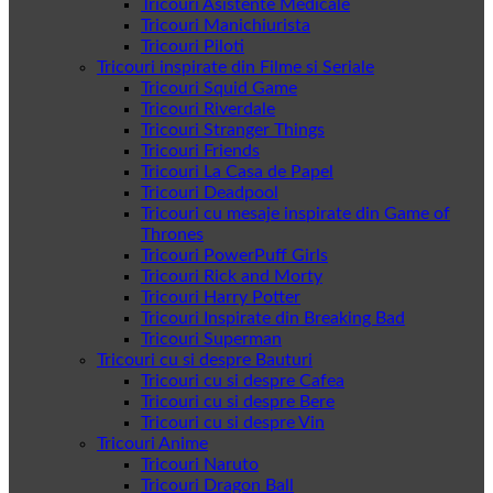
Tricouri Asistente Medicale
Tricouri Manichiurista
Tricouri Piloti
Tricouri inspirate din Filme si Seriale
Tricouri Squid Game
Tricouri Riverdale
Tricouri Stranger Things
Tricouri Friends
Tricouri La Casa de Papel
Tricouri Deadpool
Tricouri cu mesaje inspirate din Game of
Thrones
Tricouri PowerPuff Girls
Tricouri Rick and Morty
Tricouri Harry Potter
Tricouri Inspirate din Breaking Bad
Tricouri Superman
Tricouri cu si despre Bauturi
Tricouri cu si despre Cafea
Tricouri cu si despre Bere
Tricouri cu si despre Vin
Tricouri Anime
Tricouri Naruto
Tricouri Dragon Ball