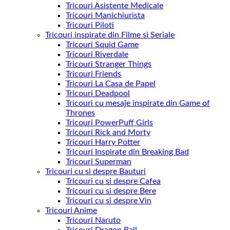
Tricouri Asistente Medicale
Tricouri Manichiurista
Tricouri Piloti
Tricouri inspirate din Filme si Seriale
Tricouri Squid Game
Tricouri Riverdale
Tricouri Stranger Things
Tricouri Friends
Tricouri La Casa de Papel
Tricouri Deadpool
Tricouri cu mesaje inspirate din Game of
Thrones
Tricouri PowerPuff Girls
Tricouri Rick and Morty
Tricouri Harry Potter
Tricouri Inspirate din Breaking Bad
Tricouri Superman
Tricouri cu si despre Bauturi
Tricouri cu si despre Cafea
Tricouri cu si despre Bere
Tricouri cu si despre Vin
Tricouri Anime
Tricouri Naruto
Tricouri Dragon Ball