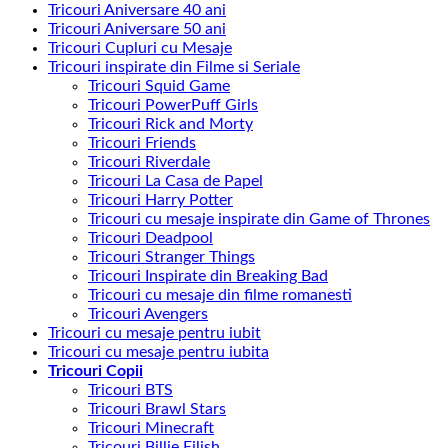
Tricouri Aniversare 40 ani
Tricouri Aniversare 50 ani
Tricouri Cupluri cu Mesaje
Tricouri inspirate din Filme si Seriale
Tricouri Squid Game
Tricouri PowerPuff Girls
Tricouri Rick and Morty
Tricouri Friends
Tricouri Riverdale
Tricouri La Casa de Papel
Tricouri Harry Potter
Tricouri cu mesaje inspirate din Game of Thrones
Tricouri Deadpool
Tricouri Stranger Things
Tricouri Inspirate din Breaking Bad
Tricouri cu mesaje din filme romanesti
Tricouri Avengers
Tricouri cu mesaje pentru iubit
Tricouri cu mesaje pentru iubita
Tricouri Copii
Tricouri BTS
Tricouri Brawl Stars
Tricouri Minecraft
Tricouri Billie Eilish