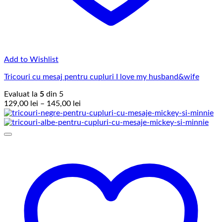
Add to Wishlist
Tricouri cu mesaj pentru cupluri I love my husband&wife
Evaluat la
5
din 5
Interval
129,00
lei
–
145,00
lei
de
prețuri:
129,00 lei
până
la
145,00 lei