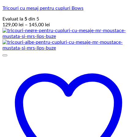
Tricouri cu mesaj pentru cupluri Bows
Evaluat la
5
din 5
Interval
129,00
lei
–
145,00
lei
de
prețuri:
129,00 lei
până
la
145,00 lei