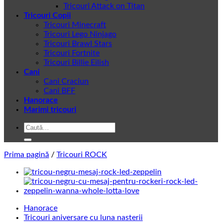
Tricouri Attack on Titan
Tricouri Copii
Tricouri Minecraft
Tricouri Lego Ninjago
Tricouri Brawl Stars
Tricouri Fortnite
Tricouri Billie Eilish
Cani
Cani Craciun
Cani BFF
Hanorace
Marimi tricouri
Caută
după:
Prima pagină
/
Tricouri ROCK
Hanorace
Tricouri aniversare cu luna nasterii