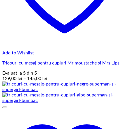
Add to Wishlist
Tricouri cu mesaj pentru cupluri Mr moustache si Mrs Lips
Evaluat la
5
din 5
Interval
129,00
lei
–
145,00
lei
de
prețuri:
129,00 lei
până
la
145,00 lei