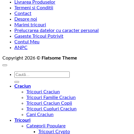
Livrarea Produselor
până
Termeni si Conditii
la
Contact
145,00 lei
Despre noi
Marimi tricouri
Prelucrarea datelor cu caracter personal
Gaseste Tricoul Potrivit
Contul Meu
ANPC
Copyright 2026 ©
Flatsome Theme
Caută
după:
Craciun
Tricouri Craciun
Tricouri Familie Craciun
Tricouri Craciun Copii
Tricouri Cupluri Craciun
Cani Craciun
Tricouri
Categorii Populare
Tricouri Crypto