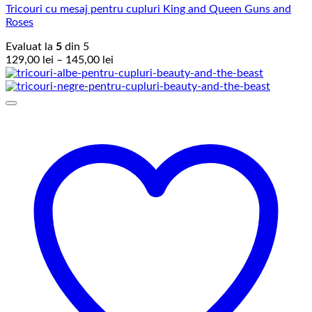
Tricouri cu mesaj pentru cupluri King and Queen Guns and
Roses
Evaluat la
5
din 5
Interval
129,00
lei
–
145,00
lei
de
prețuri:
129,00 lei
până
la
145,00 lei