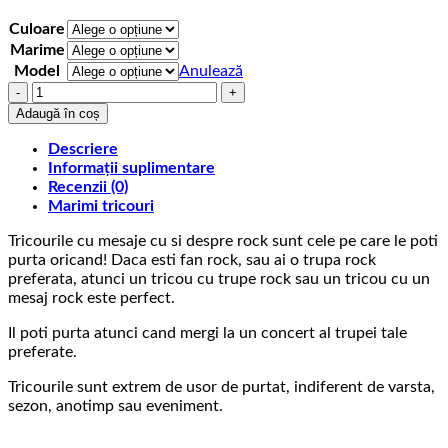
la
75,00 lei
Culoare
Marime
Model
Anulează
Cantitate
Tricou
Adaugă în coș
Rock
Led
Descriere
Zeppelin
Informații suplimentare
Icarus
Recenzii (0)
Marimi tricouri
Tricourile cu mesaje cu si despre rock sunt cele pe care le poti
purta oricand! Daca esti fan rock, sau ai o trupa rock
preferata, atunci un tricou cu trupe rock sau un tricou cu un
mesaj rock este perfect.
Il poti purta atunci cand mergi la un concert al trupei tale
preferate.
Tricourile sunt extrem de usor de purtat, indiferent de varsta,
sezon, anotimp sau eveniment.