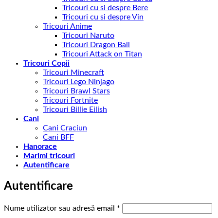
Tricouri cu si despre Bere
Tricouri cu si despre Vin
Tricouri Anime
Tricouri Naruto
Tricouri Dragon Ball
Tricouri Attack on Titan
Tricouri Copii
Tricouri Minecraft
Tricouri Lego Ninjago
Tricouri Brawl Stars
Tricouri Fortnite
Tricouri Billie Eilish
Cani
Cani Craciun
Cani BFF
Hanorace
Marimi tricouri
Autentificare
Autentificare
Obligatoriu
Nume utilizator sau adresă email
*