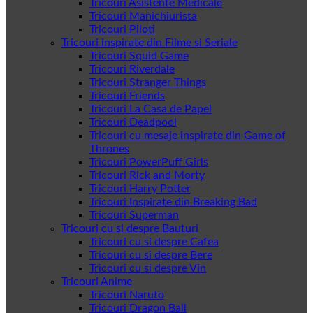
Tricouri Asistente Medicale
Tricouri Manichiurista
Tricouri Piloti
Tricouri inspirate din Filme si Seriale
Tricouri Squid Game
Tricouri Riverdale
Tricouri Stranger Things
Tricouri Friends
Tricouri La Casa de Papel
Tricouri Deadpool
Tricouri cu mesaje inspirate din Game of
Thrones
Tricouri PowerPuff Girls
Tricouri Rick and Morty
Tricouri Harry Potter
Tricouri Inspirate din Breaking Bad
Tricouri Superman
Tricouri cu si despre Bauturi
Tricouri cu si despre Cafea
Tricouri cu si despre Bere
Tricouri cu si despre Vin
Tricouri Anime
Tricouri Naruto
Tricouri Dragon Ball