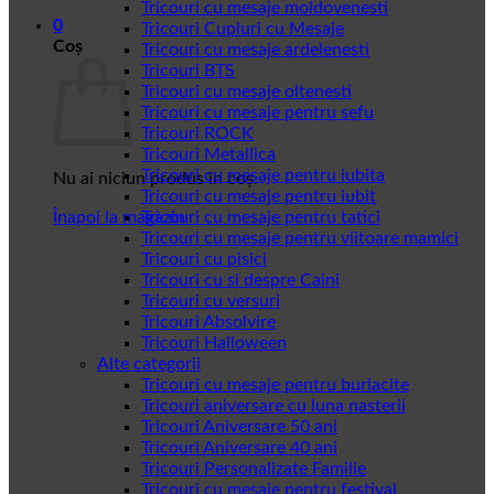
Tricouri cu mesaje moldovenesti
0
Tricouri Cupluri cu Mesaje
Coș
Tricouri cu mesaje ardelenesti
Tricouri BTS
Tricouri cu mesaje oltenesti
Tricouri cu mesaje pentru sefu
Tricouri ROCK
Tricouri Metallica
Tricouri cu mesaje pentru iubita
Nu ai niciun produs în coș.
Tricouri cu mesaje pentru iubit
Înapoi la magazin
Tricouri cu mesaje pentru tatici
Tricouri cu mesaje pentru viitoare mamici
Tricouri cu pisici
Tricouri cu si despre Caini
Tricouri cu versuri
Tricouri Absolvire
Tricouri Halloween
Alte categorii
Tricouri cu mesaje pentru burlacite
Tricouri aniversare cu luna nasterii
Tricouri Aniversare 50 ani
Tricouri Aniversare 40 ani
Tricouri Personalizate Familie
Tricouri cu mesaje pentru festival