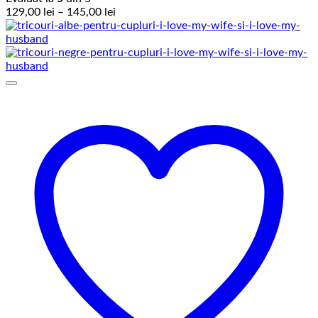
Interval
129,00
lei
–
145,00
lei
de
prețuri:
129,00 lei
până
la
145,00 lei