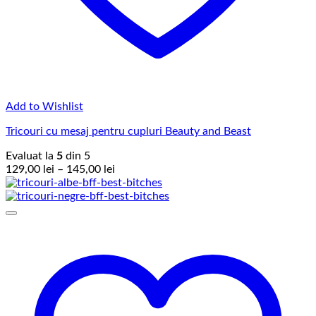
Add to Wishlist
Tricouri cu mesaj pentru cupluri Beauty and Beast
Evaluat la
5
din 5
Interval
129,00
lei
–
145,00
lei
de
prețuri:
129,00 lei
până
la
145,00 lei