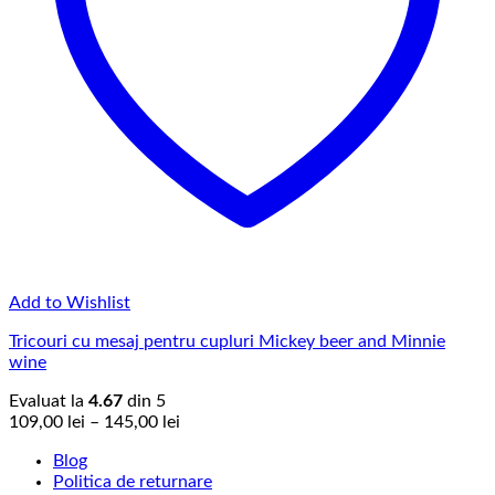
Add to Wishlist
Tricouri cu mesaj pentru cupluri Mickey beer and Minnie
wine
Evaluat la
4.67
din 5
Interval
109,00
lei
–
145,00
lei
de
Blog
prețuri:
Politica de returnare
109,00 lei