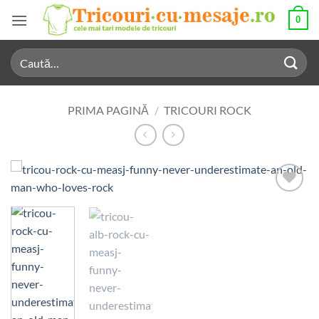
Skip
0
to
content
Caută
după:
PRIMA PAGINĂ
/
TRICOURI ROCK
Add to
Wishlist