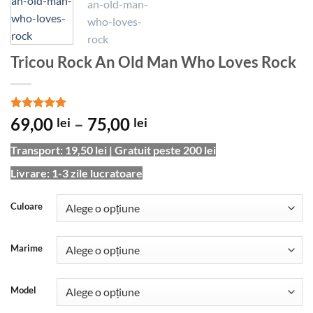
Tricou Rock An Old Man Who Loves Rock
Evaluat la
Interval
69,00
–
75,00
lei
lei
5
din 5 pe
de
baza unei
Transport: 19,50 lei | Gratuit peste 200 lei
singure
prețuri:
evaluări
69,00 lei
Livrare: 1-3 zile lucratoare
până
la
Culoare
75,00 lei
Marime
Model