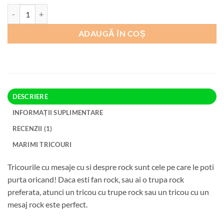
Cantitate Tricou Rock An Old Man Who Loves Rock
ADAUGĂ ÎN COȘ
DESCRIERE
INFORMAȚII SUPLIMENTARE
RECENZII (1)
MARIMI TRICOURI
Tricourile cu mesaje cu si despre rock sunt cele pe care le poti
purta oricand! Daca esti fan rock, sau ai o trupa rock
preferata, atunci un tricou cu trupe rock sau un tricou cu un
mesaj rock este perfect.