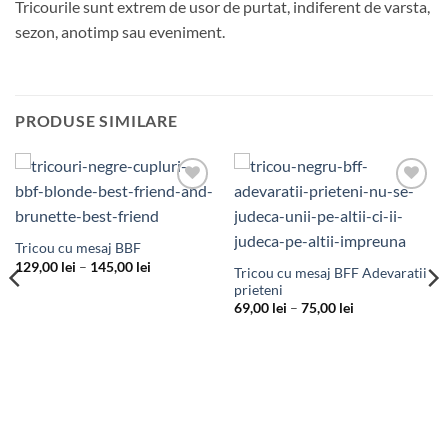
Tricourile sunt extrem de usor de purtat, indiferent de varsta,
sezon, anotimp sau eveniment.
PRODUSE SIMILARE
Add to
Add to
Wishlist
Wishlist
Tricou cu mesaj BBF
Interval
129,00
lei
–
145,00
lei
Tricou cu mesaj BFF Adevaratii
de
prieteni
prețuri:
129,00 lei
Interval
69,00
lei
–
75,00
lei
până
de
la
prețuri:
145,00 lei
69,00 lei
până
la
75,00 lei