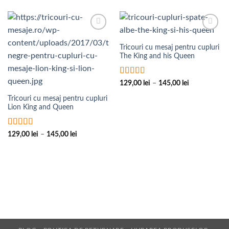
Add to
Add to
Wishlist
Wishlist
Tricouri cu mesaj pentru cupluri
The King and his Queen
Evaluat la
5
Interval
129,00
lei
–
145,00
lei
de
din 5
prețuri:
Tricouri cu mesaj pentru cupluri
129,00 lei
Lion King and Queen
până
la
145,00 lei
Evaluat la
5
Interval
129,00
lei
–
145,00
lei
de
din 5
prețuri:
129,00 lei
până
la
145,00 lei