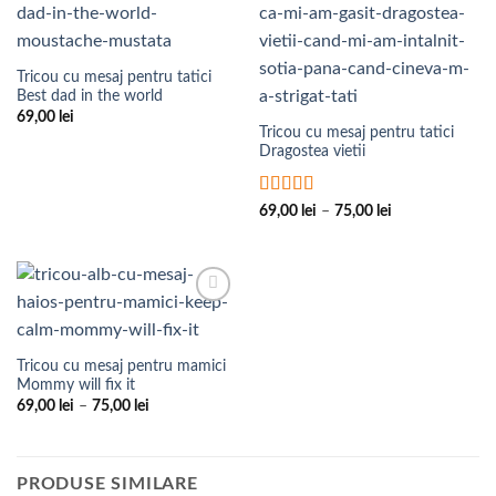
Wishlist
Wishlist
Tricou cu mesaj pentru tatici
Best dad in the world
69,00
lei
Tricou cu mesaj pentru tatici
Dragostea vietii
Evaluat la
5
Interval
69,00
lei
–
75,00
lei
de
din 5
prețuri:
69,00 lei
până
la
75,00 lei
Add to
Wishlist
Tricou cu mesaj pentru mamici
Mommy will fix it
Interval
69,00
lei
–
75,00
lei
de
prețuri:
69,00 lei
până
la
PRODUSE SIMILARE
75,00 lei