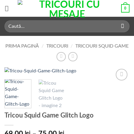
Skip
0
to
content
Caută
după:
PRIMA PAGINĂ
/
TRICOURI
/
TRICOURI SQUID GAME
Add to
Wishlist
Tricou Squid Game Glitch Logo
Interval
lei
lei