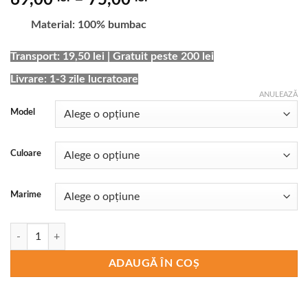
69,00
–
75,00
de
Material: 100% bumbac
prețuri:
69,00 lei
Transport: 19,50 lei | Gratuit peste 200 lei
până
Livrare: 1-3 zile lucratoare
la
75,00 lei
ANULEAZĂ
Model
Culoare
Marime
Cantitate Tricou Squid Game Glitch Logo
ADAUGĂ ÎN COȘ