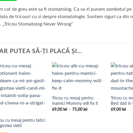
m cat de greu este sa fi stomatolog. Ca sa-ti punem zambetul pe b
iata de tricouri cu si despre stomatologie. Suntem siguri ca din 
. „Tricou Stomatolog Never Wrong”
-AR PUTEA SĂ-ȚI PLACĂ ȘI…
Add to
Add to
Wishlist
Wishlist
Tricou cu mesaj pentru
Tricou cu me
mamici Mommy will fix it
Best dad in
Interval
69,00
lei
–
75,00
lei
69,00
lei
de
prețuri:
cou cu mesaj pentru tatici
69,00 lei
până
gostea vietii
la