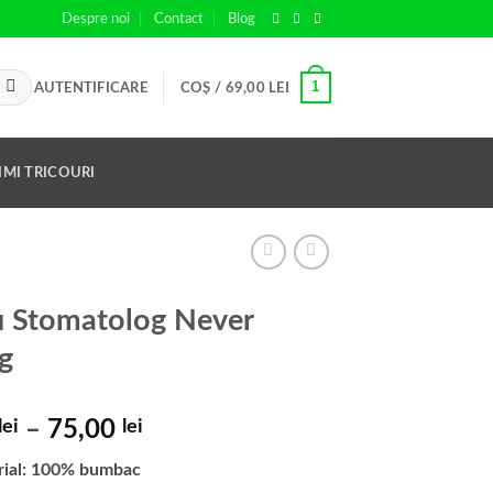
Despre noi
Contact
Blog
1
AUTENTIFICARE
COȘ /
69,00
LEI
IMI TRICOURI
u Stomatolog Never
g
Interval
lei
–
75,00
lei
de
rial: 100% bumbac
prețuri: