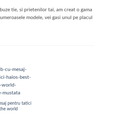
uze tie, si prietenilor tai, am creat o gama
numeroasele modele, vei gasi unul pe placul
Add to
Wishlist
saj pentru tatici
 the world