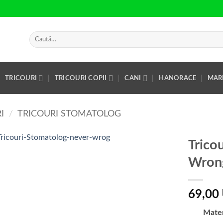
Caută
după:
TRICOURI
TRICOURI COPII
CANI
HANORACE
MAR
I
/
TRICOURI STOMATOLOG
Trico
Wron
Add to
Wishlist
69,00
Mate