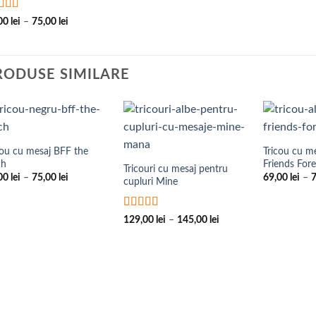
75,00 lei
luat la
5
Interval
,00
lei
–
75,00
lei
 5
de
prețuri:
69,00 lei
până
la
RODUSE SIMILARE
75,00 lei
Add to
Add to
Wishlist
Wishlist
cou cu mesaj BFF the
Tricou cu m
ch
Friends For
Tricouri cu mesaj pentru
Interval
,00
lei
–
75,00
lei
69,00
lei
–
cupluri Mine
de
prețuri:
69,00 lei
până
Evaluat la
5
Interval
129,00
lei
–
145,00
lei
la
din 5
de
75,00 lei
prețuri:
129,00 lei
până
la
145,00 lei