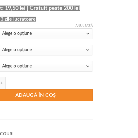
69,00 lei
: 19,50 lei | Gratuit peste 200 lei
până
la
-3 zile lucratoare
75,00 lei
ANULEAZĂ
Tricou Stomatolog Never Wrong
ADAUGĂ ÎN COȘ
ICOURI